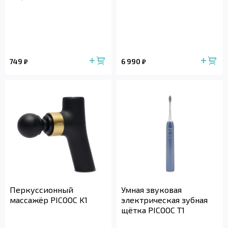
749
6 990
₽
₽
Перкуссионный
Умная звуковая
массажёр PICOOC K1
электрическая зубная
щётка PICOOC T1