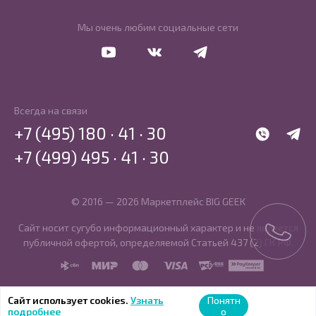
Мы очень любим социальные сети
Перейти в Youtube
Перейти в Vkontakte
Перейти в Telegram
Всегда на связи
+7 (495) 180 · 41 · 30
WhatsApp
Telegr
+7 (499) 495 · 41 · 30
© 2016 — 2026 Маркетплейс BIG GEEK
Сайт носит сугубо информационный характер и не является
публичной офертой, определяемой Статьей 437 (2) ГК РФ.
SBP
MIR
MasterCard
Visa
PCI DSS
PayKeeper
Сайт использует cookies.
Узнать
Понятн
подробнее
о