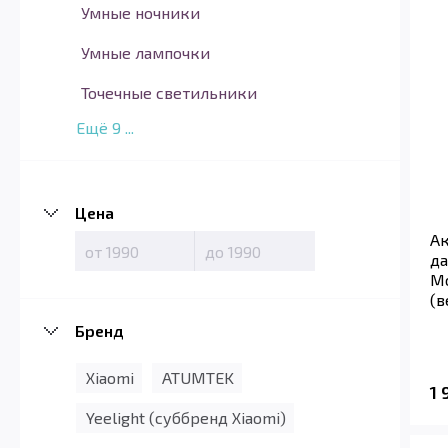
Умные ночники
Умные лампочки
Точечные светильники
Ещё
9
...
Цена
Ак
да
Mo
(в
Бренд
Xiaomi
ATUMTEK
1
Yeelight (суббренд Xiaomi)