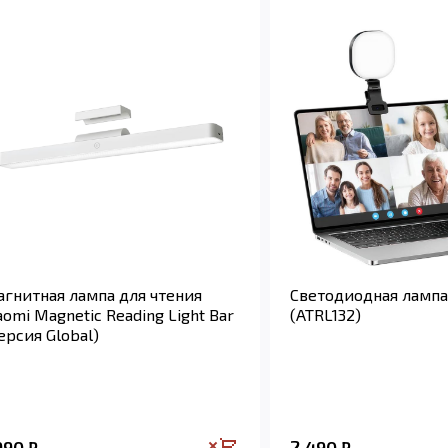
гнитная лампа для чтения
Светодиодная ламп
aomi Magnetic Reading Light Bar
(ATRL132)
ерсия Global)
 990
2 490
₽
₽