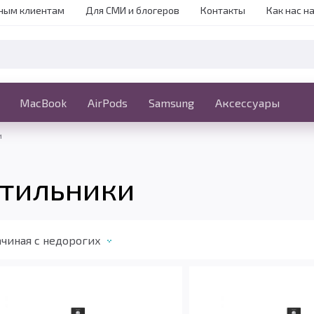
ным клиентам
Для СМИ и блогеров
Контакты
Как нас н
iPhone
MacBook
MacBook
AirPods
Ещё
Samsung
Аксессуары
и
етильники
чиная с недорогих