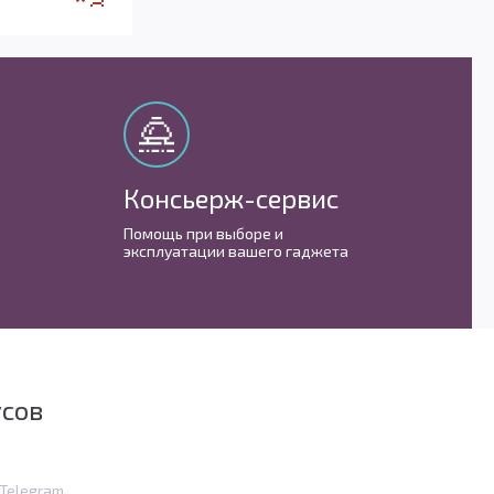
Консьерж-сервис
М
Помощь при выборе и
С 
эксплуатации вашего гаджета
им
усов
в Telegram
Telegram