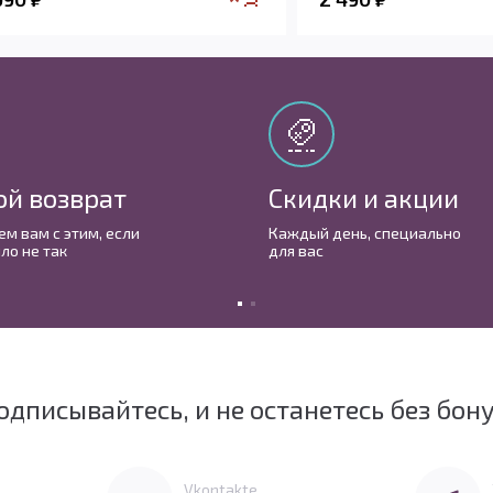
ой возврат
Скидки и акции
м вам с этим, если
Каждый день, cпециально
ло не так
для вас
одписывайтесь, и не останетесь без бон
Перейти в Vkontakte
Перейти 
Vkontakte