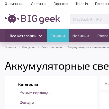
О компании
Доставка
Гарантия
Trade In
Постоян
Скидки
Новинки
Все категории
Все категории
Скидки
Новинки
iPhone
Главная
Для дома
Свет для дома
Аккумуляторные светильник
Аккумуляторные св
На
Категории
Умные гирлянды
Фонари