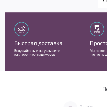
Быстрая доставка
Прост
Вслушайтесь, и вы услышите
Мы поможе
как торопится наш курьер
что-то пош
П
Мы очень любим социальные сети
Перейти в Youtube
Youtube