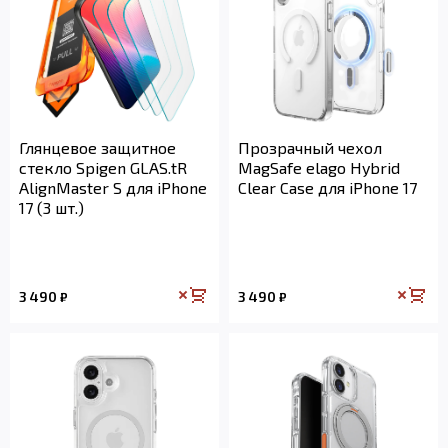
Глянцевое защитное
Прозрачный чехол
стекло Spigen GLAS.tR
MagSafe elago Hybrid
AlignMaster S для iPhone
Clear Case для iPhone 17
17 (3 шт.)
3 490
3 490
₽
₽