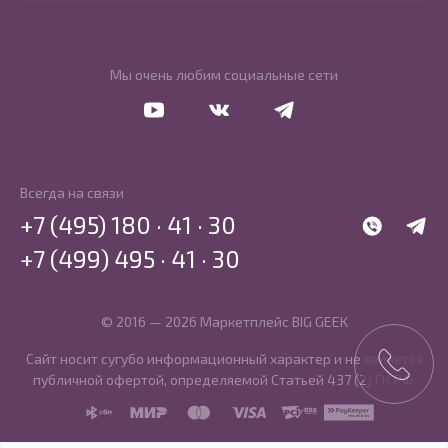
Мы очень любим социальные сети
Перейти в Youtube
Перейти в Vkontakte
Перейти в Telegram
Всегда на связи
+7 (495) 180 · 41 · 30
WhatsApp
Telegr
+7 (499) 495 · 41 · 30
© 2016 — 2026 Маркетплейс BIG GEEK
Сайт носит сугубо информационный характер и не является
публичной офертой, определяемой Статьей 437 (2) ГК РФ.
SBP
MIR
MasterCard
Visa
PCI DSS
PayKeeper