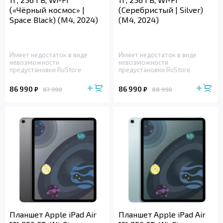
(«Чёрный космос» |
(Серебристый | Silver)
Space Black) (M4, 2024)
(M4, 2024)
Имеет недостаток в виде
Имеет недостаток в виде
невозможности
невозможности
предустановки RuStore
предустановки RuStore
86 990
86 990
₽
₽
87 990
88 990
Планшет Apple iPad Air
Планшет Apple iPad Air