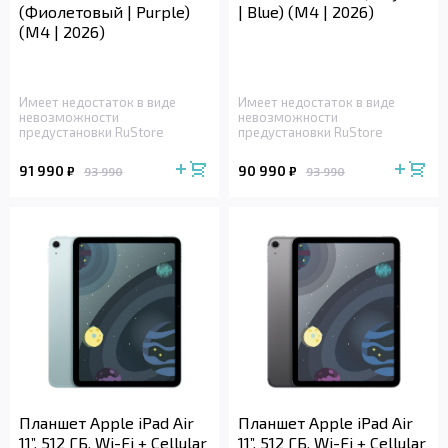
(Фиолетовый | Purple)
| Blue) (M4 | 2026)
(M4 | 2026)
Имеет недостаток в виде
Имеет недостаток в виде
невозможности
невозможности
предустановки RuStore
предустановки RuStore
91 990
90 990
₽
₽
93 990
93 990
Планшет Apple iPad Air
Планшет Apple iPad Air
11”, 512 ГБ, Wi-Fi + Cellular
11”, 512 ГБ, Wi-Fi + Cellular