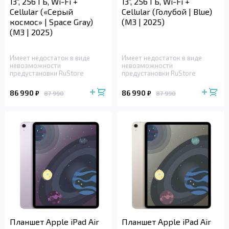
13”, 256 ГБ, Wi-Fi +
13”, 256 ГБ, Wi-Fi +
Cellular («Серый
Cellular (Голубой | Blue)
космос» | Space Gray)
(M3 | 2025)
(M3 | 2025)
Имеет недостаток в виде
Имеет недостаток в виде
невозможности
невозможности
предустановки RuStore
предустановки RuStore
86 990
86 990
₽
₽
87 990
87 990
Планшет Apple iPad Air
Планшет Apple iPad Air