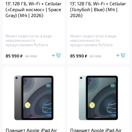
13”, 128 ГБ, Wi-Fi + Cellular
13”, 128 ГБ, Wi-Fi + Cellular
(«Серый космос» | Space
(Голубой | Blue) (M4 |
Gray) (M4 | 2026)
2026)
Имеет недостаток в виде
Имеет недостаток в виде
невозможности
невозможности
предустановки RuStore
предустановки RuStore
85 990
85 990
₽
₽
87 990
87 990
Планшет Apple iPad Air
Планшет Apple iPad Air