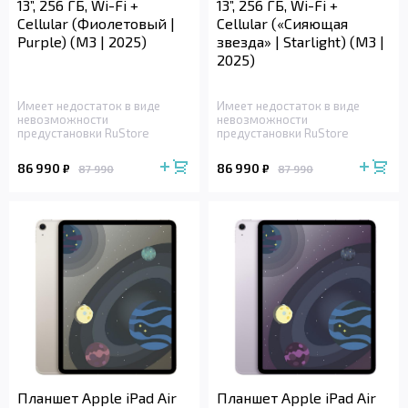
13”, 256 ГБ, Wi-Fi +
13”, 256 ГБ, Wi-Fi +
Cellular (Фиолетовый |
Cellular («Сияющая
Purple) (M3 | 2025)
звезда» | Starlight) (M3 |
2025)
Имеет недостаток в виде
Имеет недостаток в виде
невозможности
невозможности
предустановки RuStore
предустановки RuStore
86 990
86 990
₽
₽
87 990
87 990
Планшет Apple iPad Air
Планшет Apple iPad Air