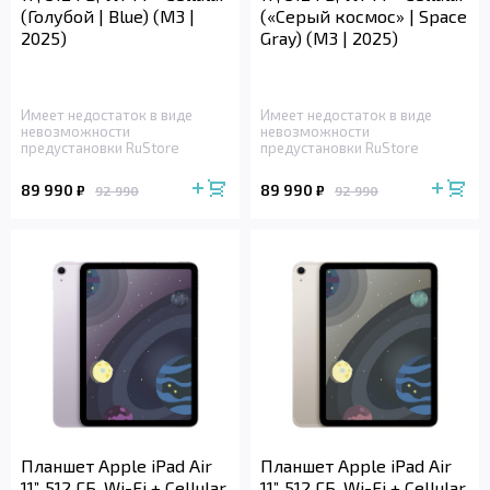
(Голубой | Blue) (M3 |
(«Серый космос» | Space
2025)
Gray) (M3 | 2025)
Имеет недостаток в виде
Имеет недостаток в виде
невозможности
невозможности
предустановки RuStore
предустановки RuStore
89 990
89 990
₽
₽
92 990
92 990
Планшет Apple iPad Air
Планшет Apple iPad Air
11”, 512 ГБ, Wi-Fi + Cellular
11”, 512 ГБ, Wi-Fi + Cellular