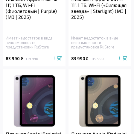
11”, 1 ТБ, Wi-Fi
11”, 1 ТБ, Wi-Fi («Сияющая
(Фиолетовый | Purple)
звезда» | Starlight) (M3 |
(M3 | 2025)
2025)
Имеет недостаток в виде
Имеет недостаток в виде
невозможности
невозможности
предустановки RuStore
предустановки RuStore
83 990
83 990
₽
₽
119 990
119 990
Планшет Apple iPad mini,
Планшет Apple iPad mini,