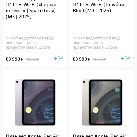
11”, 1 ТБ, Wi-Fi («Серый
11”, 1 ТБ, Wi-Fi (Голубой |
космос» | Space Gray)
Blue) (M3 | 2025)
(M3 | 2025)
Имеет недостаток в виде
Имеет недостаток в виде
невозможности
невозможности
предустановки RuStore
предустановки RuStore
83 990
83 990
₽
₽
119 990
119 990
Планшет Apple iPad Air
Планшет Apple iPad Air