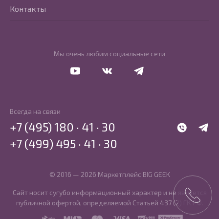
Контакты
Мы очень любим социальные сети
Перейти в Youtube
Перейти в Vkontakte
Перейти в Telegram
Всегда на связи
+7 (495) 180 · 41 · 30
WhatsApp
Telegr
+7 (499) 495 · 41 · 30
© 2016 — 2026 Маркетплейс BIG GEEK
Сайт носит сугубо информационный характер и не является
публичной офертой, определяемой Статьей 437 (2) ГК РФ.
SBP
MIR
MasterCard
Visa
PCI DSS
PayKeeper