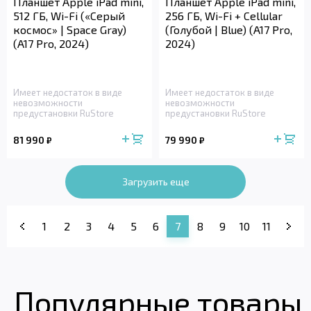
Планшет Apple iPad mini,
Планшет Apple iPad mini,
512 ГБ, Wi-Fi («Серый
256 ГБ, Wi-Fi + Cellular
космос» | Space Gray)
(Голубой | Blue) (A17 Pro,
(A17 Pro, 2024)
2024)
Имеет недостаток в виде
Имеет недостаток в виде
невозможности
невозможности
предустановки RuStore
предустановки RuStore
81 990
79 990
₽
₽
Загрузить еще
1
2
3
4
5
6
7
8
9
10
11
Популярные товары