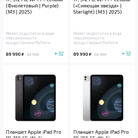
(Фиолетовый | Purple)
(«Сияющая звезда» |
(M3 | 2025)
Starlight) (M3 | 2025)
Имеет недостаток в виде
Имеет недостаток в виде
невозможности
невозможности
предустановки RuStore
предустановки RuStore
89 990
89 990
₽
₽
92 990
92 990
Планшет Apple iPad Pro
Планшет Apple iPad Pro
11", 256 ГБ, Wi-Fi
11", 256 ГБ, Wi-Fi