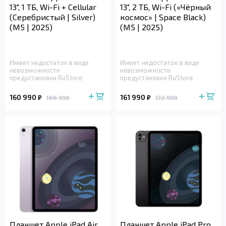
13", 1 ТБ, Wi-Fi + Cellular
13", 2 ТБ, Wi-Fi («Чёрный
(Серебристый | Silver)
космос» | Space Black)
(M5 | 2025)
(M5 | 2025)
Имеет недостаток в виде
Имеет недостаток в виде
невозможности
невозможности
предустановки RuStore
предустановки RuStore
160 990
161 990
₽
₽
166 990
172 990
Планшет Apple iPad Air
Планшет Apple iPad Pro