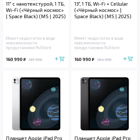
11" с нанотекстурой, 1 ТБ,
13", 1 ТБ, Wi-Fi + Cellular
Wi-Fi («Чёрный космос»
(«Чёрный космос» |
| Space Black) (M5 | 2025)
Space Black) (M5 | 2025)
Имеет недостаток в виде
Имеет недостаток в виде
невозможности
невозможности
предустановки RuStore
предустановки RuStore
160 990
160 990
₽
₽
181 990
164 990
Планшет Apple iPad Pro
Планшет Apple iPad Pro