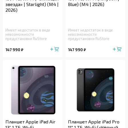
звезда» | Starlight) (M4 |
Blue) (M4 | 2026)
2026)
Имеет недостаток в виде
Имеет недостаток в виде
невозможности
невозможности
предустановки RuStore
предустановки RuStore
147 990
147 990
₽
₽
Планшет Apple iPad Air
Планшет Apple iPad Pro
13”, 1 ТБ, Wi-Fi
11", 1 ТБ, Wi-Fi («Чёрный