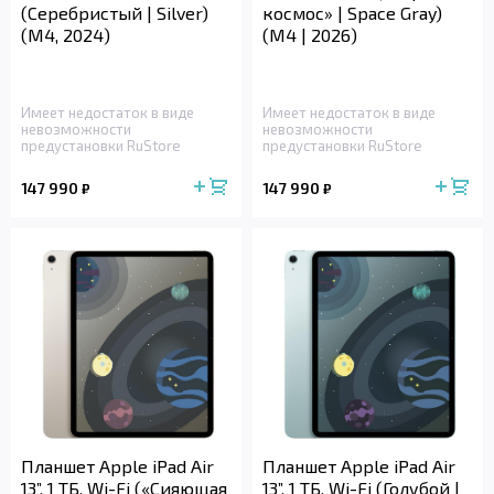
(Серебристый | Silver)
космос» | Space Gray)
(M4, 2024)
(M4 | 2026)
Имеет недостаток в виде
Имеет недостаток в виде
невозможности
невозможности
предустановки RuStore
предустановки RuStore
147 990
147 990
₽
₽
Планшет Apple iPad Air
Планшет Apple iPad Air
13”, 1 ТБ, Wi-Fi («Сияющая
13”, 1 ТБ, Wi-Fi (Голубой |