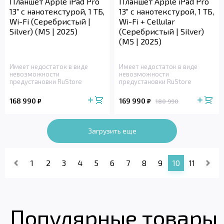
Планшет Apple iPad Pro
Планшет Apple iPad Pro
13" с нанотекстурой, 1 ТБ,
13" с нанотекстурой, 1 ТБ,
Wi-Fi (Серебристый |
Wi-Fi + Cellular
Silver) (M5 | 2025)
(Серебристый | Silver)
(M5 | 2025)
Имеет недостаток в виде
Имеет недостаток в виде
невозможности
невозможности
предустановки RuStore
предустановки RuStore
168 990
169 990
₽
₽
180 990
Загрузить еще
1
2
3
4
5
6
7
8
9
10
11
Популярные товары