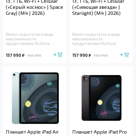
13”, 1 ТБ, Wi-Fi + Cellular
13”, 1 ТБ, Wi-Fi + Cellular
(«Серый космос» | Space
(«Сияющая звезда» |
Gray) (M4 | 2026)
Starlight) (M4 | 2026)
Имеет недостаток в виде
Имеет недостаток в виде
невозможности
невозможности
предустановки RuStore
предустановки RuStore
157 990
157 990
₽
₽
160 990
160 990
Планшет Apple iPad Air
Планшет Apple iPad Pro