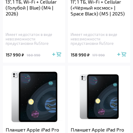
13”, 1 ТБ, Wi-Fi + Cellular
11", 1 ТБ, Wi-Fi + Cellular
(Голубой | Blue) (M4 |
(«Чёрный космос» |
2026)
Space Black) (M5 | 2025)
Имеет недостаток в виде
Имеет недостаток в виде
невозможности
невозможности
предустановки RuStore
предустановки RuStore
157 990
158 990
₽
₽
160 990
177 990
Планшет Apple iPad Pro
Планшет Apple iPad Pro