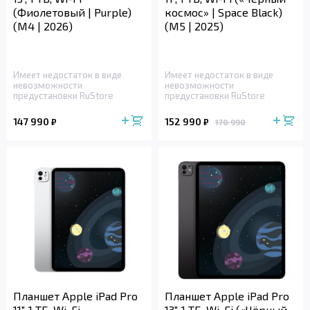
(Фиолетовый | Purple)
космос» | Space Black)
(M4 | 2026)
(M5 | 2025)
Имеет недостаток в виде
Имеет недостаток в виде
невозможности
невозможности
предустановки RuStore
предустановки RuStore
147 990
152 990
₽
₽
170 990
Планшет Apple iPad Pro
Планшет Apple iPad Pro
11", 1 ТБ, Wi-Fi
13", 1 ТБ, Wi-Fi («Чёрный