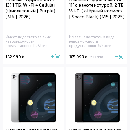
13”, 1 ТБ, Wi-Fi + Cellular
11" с нанотекстурой, 2 ТБ,
(Фиолетовый | Purple)
Wi-Fi («Чёрный космос»
(M4 | 2026)
| Space Black) (M5 | 2025)
Имеет недостаток в виде
Имеет недостаток в виде
невозможности
невозможности
предустановки RuStore
предустановки RuStore
162 990
165 990
₽
₽
221 990
Планшет Apple iPad Pro
Планшет Apple iPad Pro