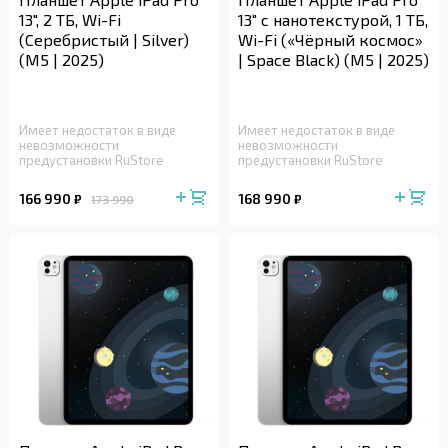
13", 2 ТБ, Wi-Fi
13" с нанотекстурой, 1 ТБ,
(Серебристый | Silver)
Wi-Fi («Чёрный космос»
(M5 | 2025)
| Space Black) (M5 | 2025)
Имеет недостаток в виде
Имеет недостаток в виде
невозможности
невозможности
предустановки RuStore
предустановки RuStore
166 990
168 990
₽
₽
173 990