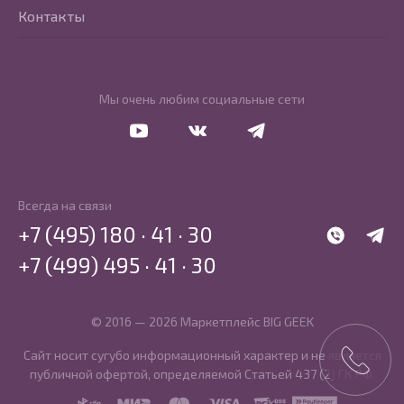
Контакты
Мы очень любим социальные сети
Перейти в Youtube
Перейти в Vkontakte
Перейти в Telegram
Всегда на связи
+7 (495) 180 · 41 · 30
WhatsApp
Telegr
+7 (499) 495 · 41 · 30
© 2016 — 2026 Маркетплейс BIG GEEK
Сайт носит сугубо информационный характер и не является
публичной офертой, определяемой Статьей 437 (2) ГК РФ.
SBP
MIR
MasterCard
Visa
PCI DSS
PayKeeper