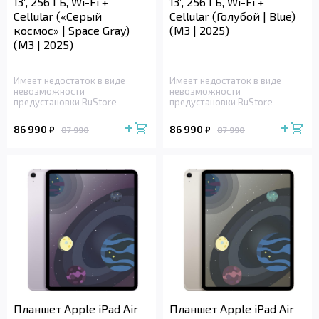
13”, 256 ГБ, Wi-Fi +
13”, 256 ГБ, Wi-Fi +
Cellular («Серый
Cellular (Голубой | Blue)
космос» | Space Gray)
(M3 | 2025)
(M3 | 2025)
Имеет недостаток в виде
Имеет недостаток в виде
невозможности
невозможности
предустановки RuStore
предустановки RuStore
86 990
86 990
₽
₽
87 990
87 990
Планшет Apple iPad Air
Планшет Apple iPad Air