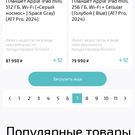
Планшет Apple iPad mini,
Планшет Apple iPad mini,
512 ГБ, Wi-Fi («Серый
256 ГБ, Wi-Fi + Cellular
космос» | Space Gray)
(Голубой | Blue) (A17 Pro,
(A17 Pro, 2024)
2024)
Имеет недостаток в виде
Имеет недостаток в виде
невозможности
невозможности
предустановки RuStore
предустановки RuStore
81 990
79 990
₽
₽
Загрузить еще
1
2
3
4
5
6
7
8
9
10
11
Популярные товары