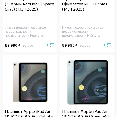
(«Серый космос» | Space
(Фиолетовый | Purple)
Gray) (M3 | 2025)
(M3 | 2025)
Имеет недостаток в виде
Имеет недостаток в виде
невозможности
невозможности
предустановки RuStore
предустановки RuStore
89 990
89 990
₽
₽
92 990
92 990
Планшет Apple iPad Air
Планшет Apple iPad Air
11”, 512 ГБ, Wi-Fi + Cellular
13”, 1 ТБ, Wi-Fi (Голубой |