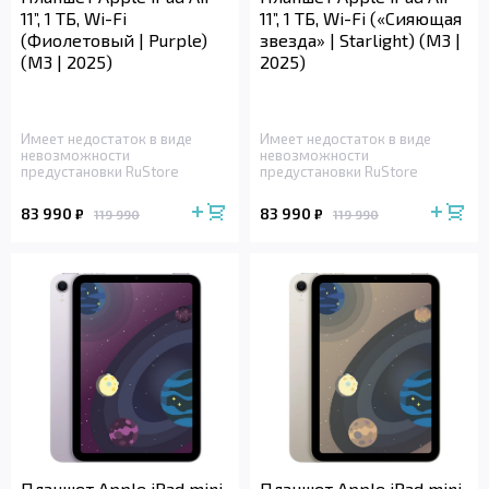
11”, 1 ТБ, Wi-Fi
11”, 1 ТБ, Wi-Fi («Сияющая
(Фиолетовый | Purple)
звезда» | Starlight) (M3 |
(M3 | 2025)
2025)
Имеет недостаток в виде
Имеет недостаток в виде
невозможности
невозможности
предустановки RuStore
предустановки RuStore
83 990
83 990
₽
₽
119 990
119 990
Планшет Apple iPad mini,
Планшет Apple iPad mini,