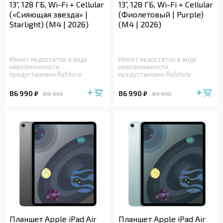
13”, 128 ГБ, Wi-Fi + Cellular
13”, 128 ГБ, Wi-Fi + Cellular
(«Сияющая звезда» |
(Фиолетовый | Purple)
Starlight) (M4 | 2026)
(M4 | 2026)
Имеет недостаток в виде
Имеет недостаток в виде
невозможности
невозможности
предустановки RuStore
предустановки RuStore
86 990
86 990
₽
₽
88 990
89 990
Планшет Apple iPad Air
Планшет Apple iPad Air