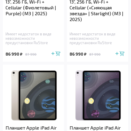
13”, 256 ГБ, Wi-Fi +
13”, 256 ГБ, Wi-Fi +
Cellular (Фиолетовый |
Cellular («Сияющая
Purple) (M3 | 2025)
звезда» | Starlight) (M3 |
2025)
Имеет недостаток в виде
Имеет недостаток в виде
невозможности
невозможности
предустановки RuStore
предустановки RuStore
86 990
86 990
₽
₽
87 990
87 990
Планшет Apple iPad Air
Планшет Apple iPad Air