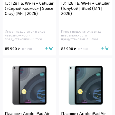
13”, 128 ГБ, Wi-Fi + Cellular
13”, 128 ГБ, Wi-Fi + Cellular
(«Серый космос» | Space
(Голубой | Blue) (M4 |
Gray) (M4 | 2026)
2026)
Имеет недостаток в виде
Имеет недостаток в виде
невозможности
невозможности
предустановки RuStore
предустановки RuStore
85 990
85 990
₽
₽
87 990
87 990
Планшет Apple iPad Air
Планшет Apple iPad Air