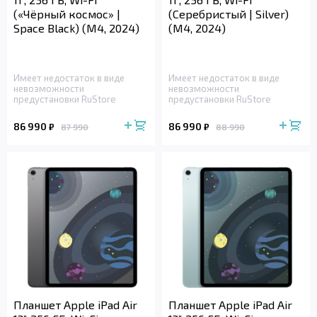
(«Чёрный космос» |
(Серебристый | Silver)
Space Black) (M4, 2024)
(M4, 2024)
Имеет недостаток в виде
Имеет недостаток в виде
невозможности
невозможности
предустановки RuStore
предустановки RuStore
86 990
86 990
₽
₽
87 990
88 990
Планшет Apple iPad Air
Планшет Apple iPad Air