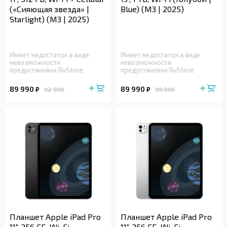
(«Сияющая звезда» |
Blue) (M3 | 2025)
Starlight) (M3 | 2025)
Имеет недостаток в виде
Имеет недостаток в виде
невозможности
невозможности
предустановки RuStore
предустановки RuStore
89 990
89 990
₽
₽
92 990
99 990
Планшет Apple iPad Pro
Планшет Apple iPad Pro
11", 256 ГБ, Wi-Fi
11", 256 ГБ, Wi-Fi