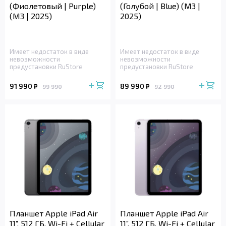
(Фиолетовый | Purple)
(Голубой | Blue) (M3 |
(M3 | 2025)
2025)
Имеет недостаток в виде
Имеет недостаток в виде
невозможности
невозможности
предустановки RuStore
предустановки RuStore
91 990
89 990
₽
₽
99 990
92 990
Планшет Apple iPad Air
Планшет Apple iPad Air
11”, 512 ГБ, Wi-Fi + Cellular
11”, 512 ГБ, Wi-Fi + Cellular