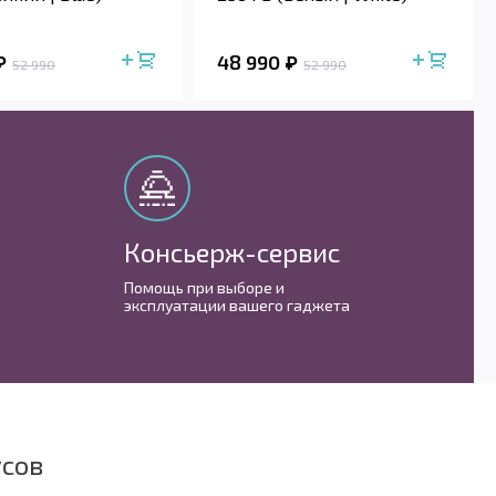
48 990
52 990
52 990
Консьерж-сервис
М
Помощь при выборе и
С 
эксплуатации вашего гаджета
им
усов