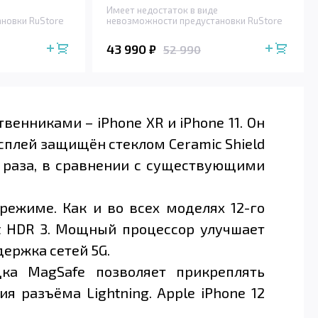
Имеет недостаток в виде
новки RuStore
невозможности предустановки RuStore
43 990
₽
52 990
енниками – iPhone XR и iPhone 11. Он
исплей защищён стеклом Ceramic Shield
 раза, в сравнении с существующими
режиме. Как и во всех моделях 12-го
rt HDR 3. Мощный процессор улучшает
ержка сетей 5G.
ка MagSafe позволяет прикреплять
 разъёма Lightning. Apple iPhone 12