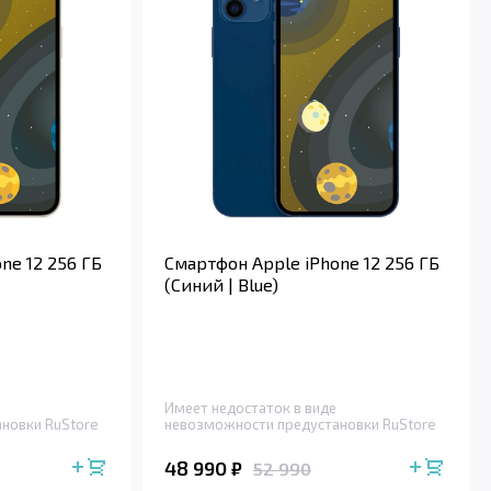
ne 12 256 ГБ
Смартфон Apple iPhone 12 256 ГБ
(Синий | Blue)
Имеет недостаток в виде
новки RuStore
невозможности предустановки RuStore
48 990
₽
52 990