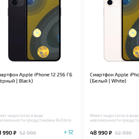
артфон Apple iPhone 12 256 ГБ
Смартфон Apple iPho
ёрный | Black)
(Белый | White)
еет недостаток в виде
Имеет недостаток в виде
возможности предустановки RuStore
невозможности предуста
8 990
48 990
₽
₽
52 990
52 990