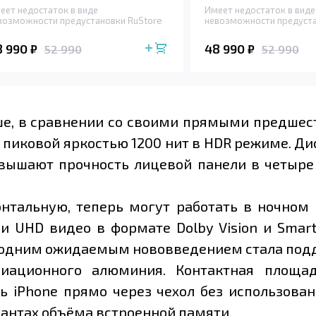
еет недостаток в виде
Имеет недостаток в виде
возможности предустановки RuStore
невозможности предуста
8 990
48 990
₽
₽
52 990
52 990
чше, в сравнении со своими прямыми предшеств
с пиковой яркостью 1200 нит в HDR режиме. Д
овышают прочность лицевой панели в четыре
тальную, теперь могут работать в ночном 
и UHD видео в формате Dolby Vision и Sma
 одним ожидаемым нововведением стала подд
иационного алюминия. Контактная площад
 iPhone прямо через чехол без использования
иантах объёма встроенной памяти.