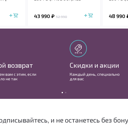
43 990
48 990
52 990
ой возврат
Скидки и акции
м вам с этим, если
Каждый день, cпециально
ло не так
для вас
одписывайтесь, и не останетесь без бон