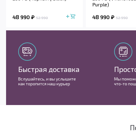
Purple)
48 990
48 990
52 990
52 990
Быстрая доставка
Прост
Вслушайтесь, и вы услышите
Мы поможе
как торопится наш курьер
что-то пош
П