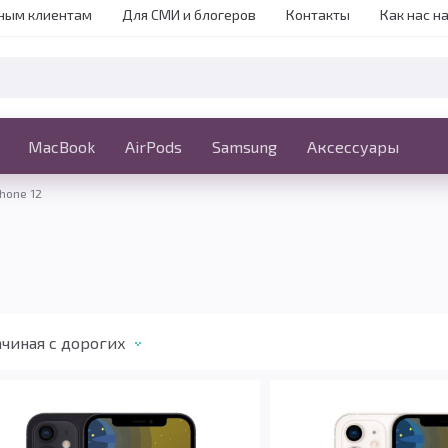
ным клиентам
Для СМИ и блогеров
Контакты
Как нас н
iPhone
MacBook
MacBook
AirPods
Ещё
Samsung
Аксессуары
Phone 12
чиная с дорогих