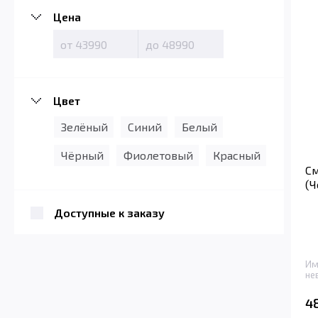
Цена
Цвет
Зелёный
Синий
Белый
Чёрный
Фиолетовый
Красный
См
(Ч
Доступные к заказу
Им
не
4