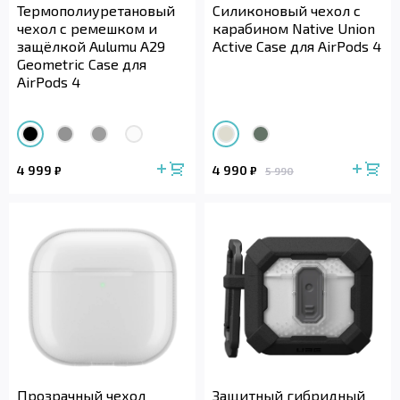
Термополиуретановый
Силиконовый чехол с
чехол с ремешком и
карабином Native Union
защёлкой Aulumu A29
Active Case для AirPods 4
Geometric Case для
AirPods 4
4 999
4 990
₽
₽
5 990
Прозрачный чехол
Защитный гибридный