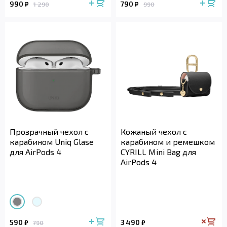
990
790
₽
₽
1 290
990
Прозрачный чехол с
Кожаный чехол с
карабином Uniq Glase
карабином и ремешком
для AirPods 4
CYRILL Mini Bag для
AirPods 4
590
3 490
₽
₽
790