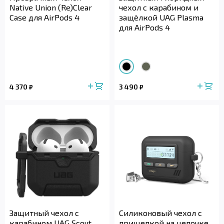
Native Union (Re)Clear
чехол с карабином и
Case для AirPods 4
защёлкой UAG Plasma
для AirPods 4
4 370
3 490
₽
₽
Защитный чехол с
Силиконовый чехол с
карабином UAG Scout
прищепкой на цепочке