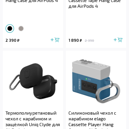
Hang Case для AirPods 4
Cassette Tape Hang Case
для AirPods 4
2 390
1 890
₽
₽
2 390
Термополиуретановый
Силиконовый чехол с
чехол с карабином и
карабином elago
защёлкой Uniq Clyde для
Cassette Player Hang