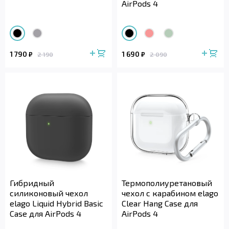
AirPods 4
1 790
1 690
₽
₽
2 190
2 090
Гибридный
Термополиуретановый
силиконовый чехол
чехол с карабином elago
elago Liquid Hybrid Basic
Clear Hang Case для
Case для AirPods 4
AirPods 4