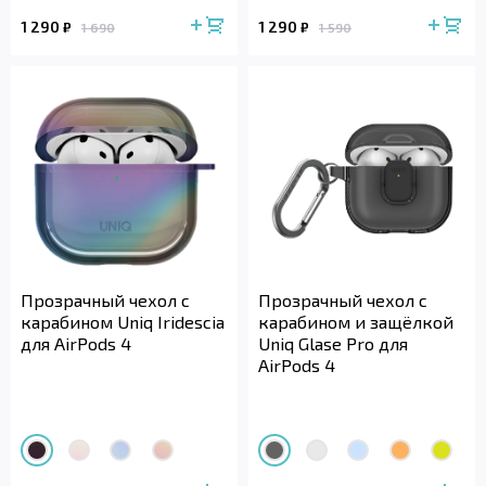
1 290
1 290
₽
₽
1 690
1 590
Прозрачный чехол с
Прозрачный чехол с
карабином Uniq Iridescia
карабином и защёлкой
для AirPods 4
Uniq Glase Pro для
AirPods 4