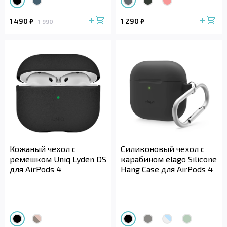
1 490
1 290
₽
₽
1 990
Кожаный чехол с
Силиконовый чехол с
ремешком Uniq Lyden DS
карабином elago Silicone
для AirPods 4
Hang Case для AirPods 4