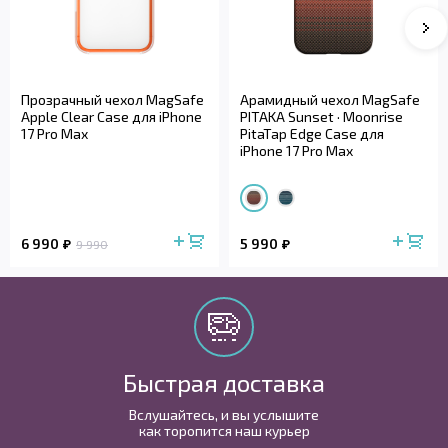
Прозрачный чехол MagSafe
Арамидный чехол MagSafe
Apple Clear Case для iPhone
PITAKA Sunset · Moonrise
17 Pro Max
PitaTap Edge Case для
iPhone 17 Pro Max
6 990
5 990
9 990
Быстрая доставка
Вслушайтесь, и вы услышите
как торопится наш курьер