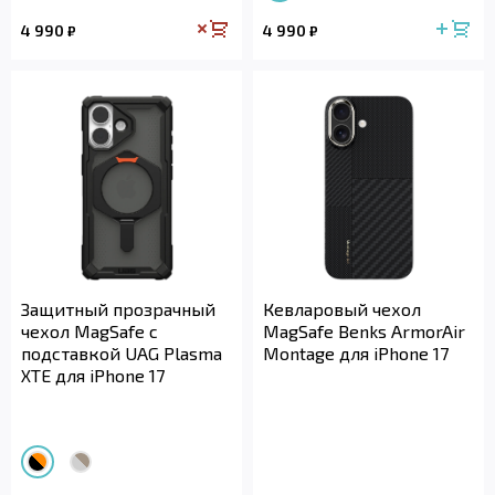
4 990
4 990
₽
₽
Защитный прозрачный
Кевларовый чехол
чехол MagSafe с
MagSafe Benks ArmorAir
подставкой UAG Plasma
Montage для iPhone 17
XTE для iPhone 17