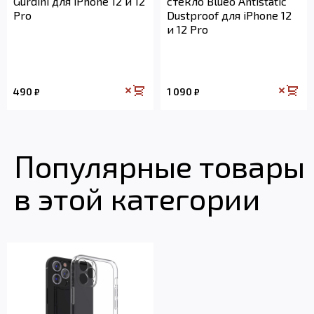
Gurdini для iPhone 12 и 12
стекло Blueo Antistatic
Pro
Dustproof для iPhone 12
и 12 Pro
490
1 090
₽
₽
Популярные товары
в этой категории