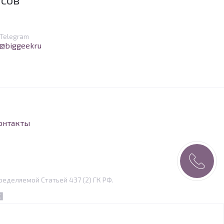
в Telegram
Telegram
@biggeekru
онтакты
еделяемой Статьей 437 (2) ГК РФ.
eper