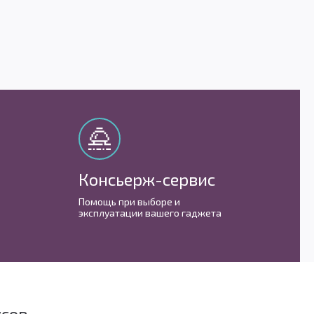
Консьерж-сервис
М
Помощь при выборе и
С 
эксплуатации вашего гаджета
им
усов