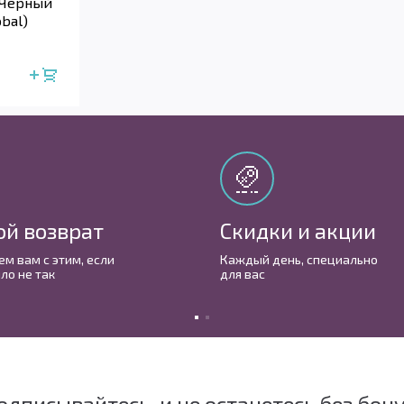
 (Чёрный
obal)
ой возврат
Скидки и акции
м вам с этим, если
Каждый день, cпециально
ло не так
для вас
одписывайтесь, и не останетесь без бон