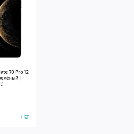
te 70 Pro 12
зелёный |
l)