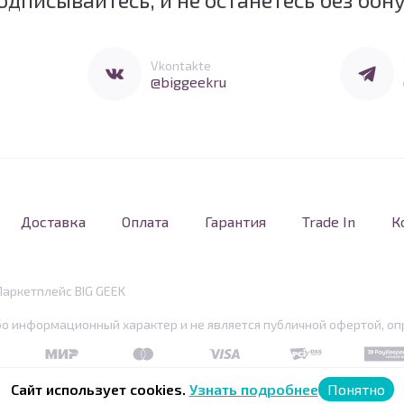
Перейти в Vkontakte
Перейти 
Vkontakte
@biggeekru
Доставка
Оплата
Гарантия
Trade In
К
Маркетплейс BIG GEEK
бо информационный характер и не является публичной офертой, опр
MIR
MasterCard
Visa
PCI DSS
PayKe
Сайт использует cookies.
Узнать подробнее
Понятно