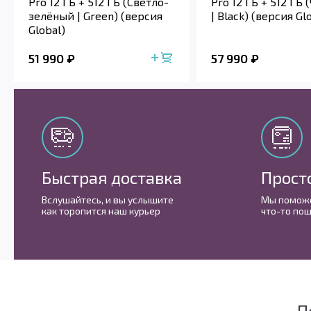
Pro 12 ГБ + 512 ГБ (Светло-
Pro 12 ГБ + 512 ГБ
зелёный | Green) (версия
| Black) (версия Gl
Global)
51 990
57 990
Быстрая доставка
Прост
Вслушайтесь, и вы услышите
Мы поможе
как торопится наш курьер
что-то пош
П