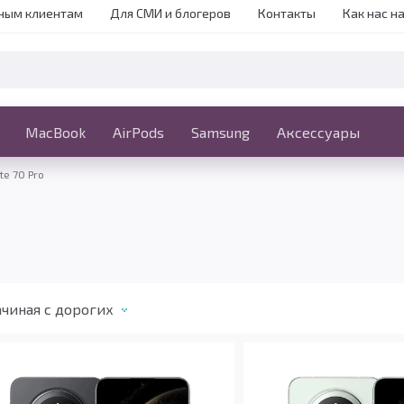
ным клиентам
Для СМИ и блогеров
Контакты
Как нас н
iPhone
MacBook
MacBook
AirPods
Ещё
Samsung
Аксессуары
e 70 Pro
чиная с дорогих