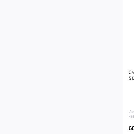
См
51
Им
не
6