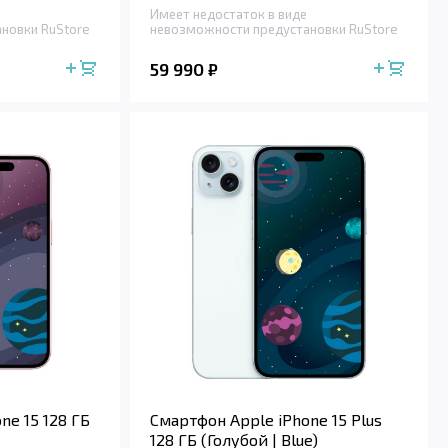
Имеет недостаток в виде
новки RuStore
невозможности предустановки RuStore
59 990
₽
ne 15 128 ГБ
Смартфон Apple iPhone 15 Plus
128 ГБ (Голубой | Blue)