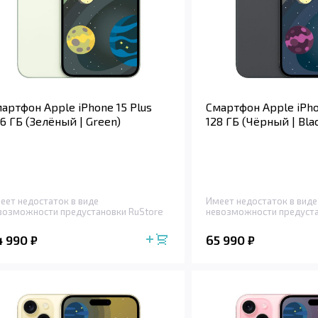
артфон Apple iPhone 15 Plus
Смартфон Apple iPho
6 ГБ (Зелёный | Green)
128 ГБ (Чёрный | Bla
еет недостаток в виде
Имеет недостаток в виде
возможности предустановки RuStore
невозможности предуста
4 990
65 990
₽
₽