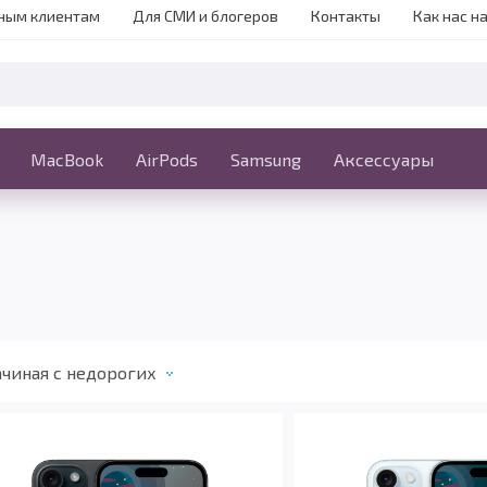
ным клиентам
Для СМИ и блогеров
Контакты
Как нас н
iPhone
MacBook
MacBook
AirPods
Ещё
Samsung
Аксессуары
чиная с недорогих