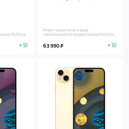
Имеет недостаток в виде
новки RuStore
невозможности предустановки RuStore
63 990
₽