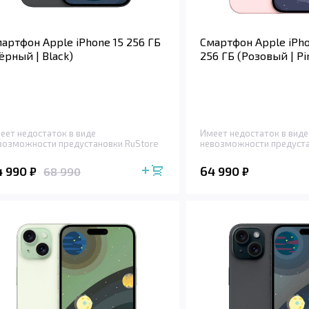
артфон Apple iPhone 15 256 ГБ
Смартфон Apple iPho
ёрный | Black)
256 ГБ (Розовый | Pi
еет недостаток в виде
Имеет недостаток в виде
возможности предустановки RuStore
невозможности предуста
4 990
64 990
₽
₽
68 990