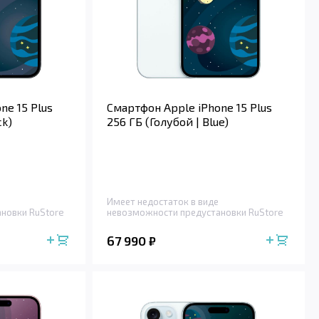
ne 15 Plus
Смартфон Apple iPhone 15 Plus
ck)
256 ГБ (Голубой | Blue)
Имеет недостаток в виде
новки RuStore
невозможности предустановки RuStore
67 990
₽