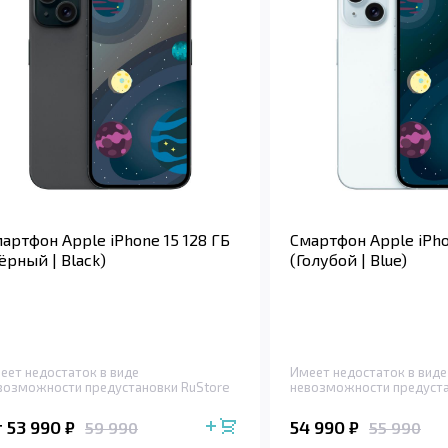
артфон Apple iPhone 15 128 ГБ
Смартфон Apple iPho
ёрный | Black)
(Голубой | Blue)
еет недостаток в виде
Имеет недостаток в виде
возможности предустановки RuStore
невозможности предуста
т 53 990
54 990
₽
₽
59 990
55 990