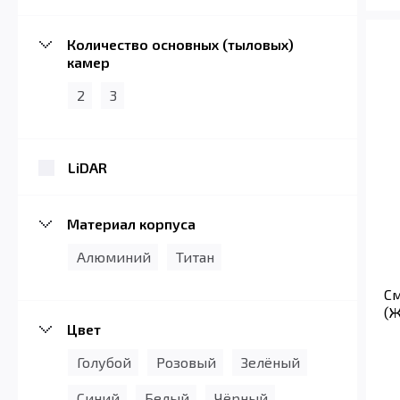
Количество основных (тыловых)
камер
2
3
LiDAR
Материал корпуса
Алюминий
Титан
См
(Ж
Цвет
Голубой
Розовый
Зелёный
Синий
Белый
Чёрный