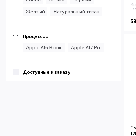
Им
не
Жёлтый
Натуральный титан
5
Процессор
Apple A16 Bionic
Apple A17 Pro
Доступные к заказу
См
12