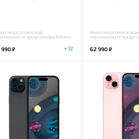
еет недостаток в виде
Имеет недостаток в виде
возможности предустановки RuStore
невозможности предуста
1 990
62 990
₽
₽