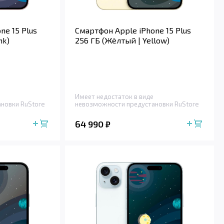
ne 15 Plus
Смартфон Apple iPhone 15 Plus
nk)
256 ГБ (Жёлтый | Yellow)
Имеет недостаток в виде
новки RuStore
невозможности предустановки RuStore
64 990
₽