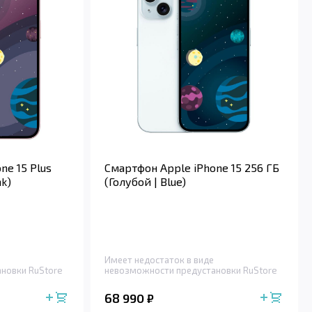
ne 15 Plus
Смартфон Apple iPhone 15 256 ГБ
nk)
(Голубой | Blue)
Имеет недостаток в виде
новки RuStore
невозможности предустановки RuStore
68 990
₽