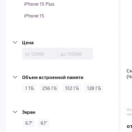
iPhone 15 Plus
iPhone 15
Цена
См
(Ч
Объем встроенной памяти
1 ТБ
256 ГБ
512 ГБ
128 ГБ
Им
Экран
не
6.7"
6.1"
о