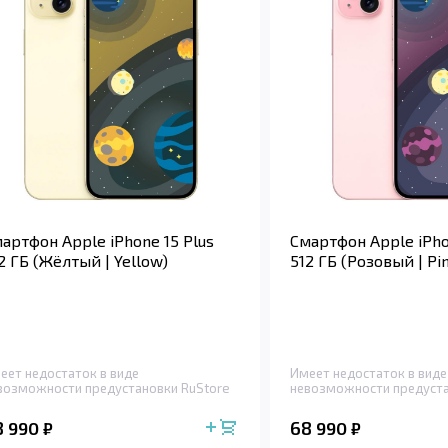
артфон Apple iPhone 15 Plus
Смартфон Apple iPho
2 ГБ (Жёлтый | Yellow)
512 ГБ (Розовый | Pi
еет недостаток в виде
Имеет недостаток в виде
возможности предустановки RuStore
невозможности предуста
8 990
68 990
₽
₽