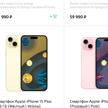
еет недостаток в виде
Имеет недостаток в виде
возможности предустановки RuStore
невозможности предуста
9 990
59 990
₽
₽
артфон Apple iPhone 15 Plus
Смартфон Apple iPho
8 ГБ (Жёлтый | Yellow)
(Розовый | Pink)