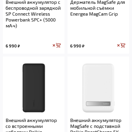
Внешний аккумулятор с
Держатель MagSafe для
беспроводной зарядкой
мобильной съёмки
SP Connect Wireless
Energea MagCam Grip
Powerbank SPC+ (5000
мА·ч)
6 990
6 990
₽
₽
Внешний аккумулятор
Внешний аккумулятор
со встроенными
MagSafe с подставкой
кабелями Belkin
Belkin BoostCharge 5K