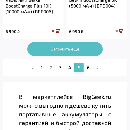
BoostCharge Plus 10K
(5000 мА·ч) (BPD004)
(10000 мА·ч) (BPB006)
6 990
6 990
₽
₽
Загрузить еще
1
2
3
4
5
6
В маркетплейсе BigGeek.ru
можно выгодно и дешево купить
портативные аккумуляторы с
гарантией и быстрой доставкой