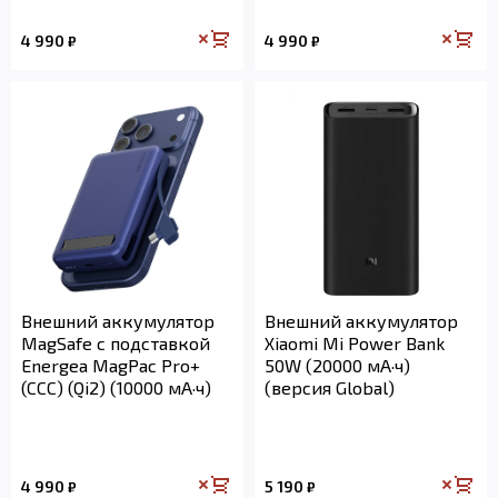
4 990
4 990
₽
₽
Внешний аккумулятор
Внешний аккумулятор
MagSafe с подставкой
Xiaomi Mi Power Bank
Energea MagPac Pro+
50W (20000 мА·ч)
(CCC) (Qi2) (10000 мА·ч)
(версия Global)
4 990
5 190
₽
₽