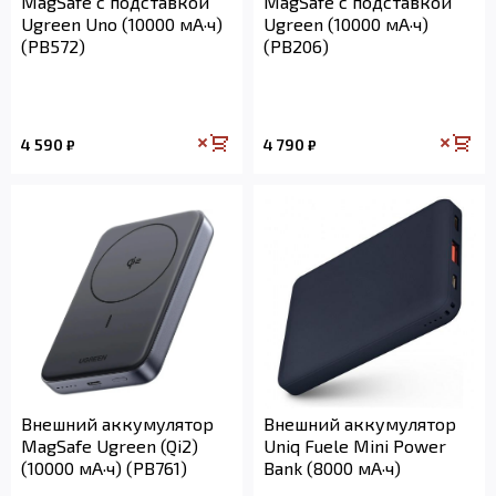
MagSafe с подставкой
MagSafe с подставкой
Ugreen Uno (10000 мА·ч)
Ugreen (10000 мА·ч)
(PB572)
(PB206)
4 590
4 790
₽
₽
Внешний аккумулятор
Внешний аккумулятор
MagSafe Ugreen (Qi2)
Uniq Fuele Mini Power
(10000 мА·ч) (PB761)
Bank (8000 мА·ч)