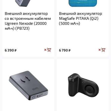
Внешний аккумулятор
Внешний аккумулятор
со встроенным кабелем
MagSafe PITAKA (Qi2)
Ugreen Nexode (20000
(5000 мА·ч)
мА·ч) (PB723)
6 390
6 790
₽
₽