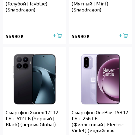
(Голубой | Icyblue)
(Мятный | Mint)
(Snapdragon)
(Snapdragon)
46 990
46 990
₽
₽
Смартфон Xiaomi 17T 12
Смартфон OnePlus 15R 12
ГБ + 512 ГБ (Чёрный |
ГБ + 256 ГБ
Black) (версия Global)
(Фиолетовый | Electric
Violet) (индийская