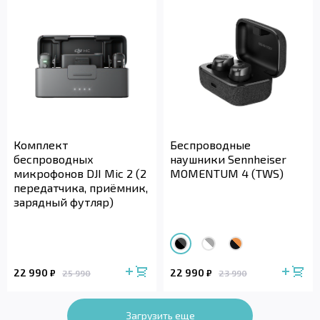
Комплект
Беспроводные
беспроводных
наушники Sennheiser
микрофонов DJI Mic 2 (2
MOMENTUM 4 (TWS)
передатчика, приёмник,
зарядный футляр)
22 990
22 990
₽
₽
25 990
23 990
Загрузить еще