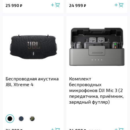
25 990
24 999
₽
₽
Беспроводная акустика
Комплект
JBL Xtreme 4
беспроводных
микрофонов DJI Mic 3 (2
передатчика, приёмник,
зарядный футляр)