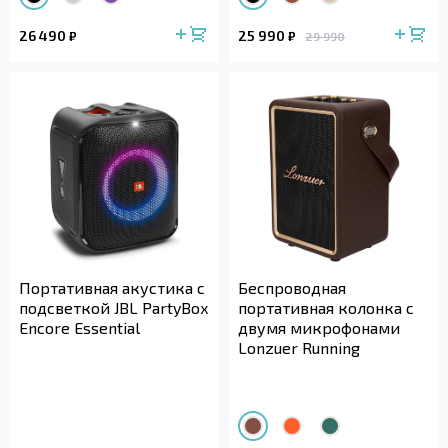
26 490
25 990
₽
₽
29 990
Портативная акустика с
Беспроводная
подсветкой JBL PartyBox
портативная колонка с
Encore Essential
двумя микрофонами
Lonzuer Running