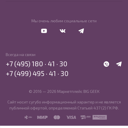
Мы очень любим социальные сети
Перейти в Youtube
Перейти в Vkontakte
Перейти в Telegram
Всегда на связи
+7 (495) 180 · 41 · 30
WhatsApp
Telegr
+7 (499) 495 · 41 · 30
© 2016 — 2026 Маркетплейс BIG GEEK
Сайт носит сугубо информационный характер и не является
публичной офертой, определяемой Статьей 437 (2) ГК РФ.
SBP
MIR
MasterCard
Visa
PCI DSS
PayKeeper