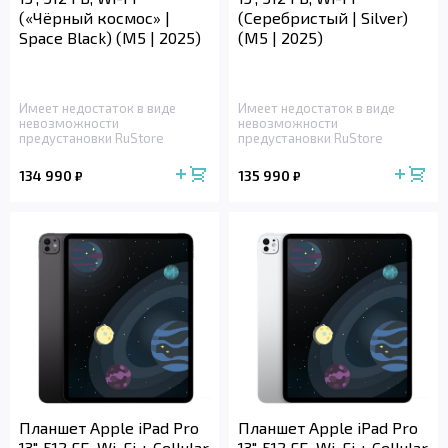
(«Чёрный космос» |
(Серебристый | Silver)
Space Black) (M5 | 2025)
(M5 | 2025)
Имеет недостаток в виде
Имеет недостаток в виде
невозможности
невозможности
предустановки RuStore
предустановки RuStore
134 990
135 990
₽
₽
Планшет Apple iPad Pro
Планшет Apple iPad Pro
13", 512 ГБ, Wi-Fi + Cellular
13", 512 ГБ, Wi-Fi + Cellular