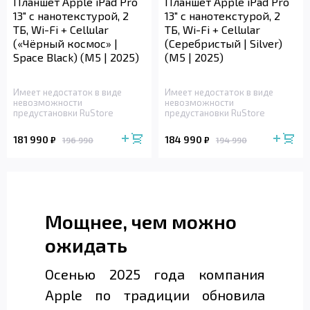
Планшет Apple iPad Pro
Планшет Apple iPad Pro
13" с нанотекстурой, 2
13" с нанотекстурой, 2
ТБ, Wi-Fi + Cellular
ТБ, Wi-Fi + Cellular
(«Чёрный космос» |
(Серебристый | Silver)
Space Black) (M5 | 2025)
(M5 | 2025)
Имеет недостаток в виде
Имеет недостаток в виде
невозможности
невозможности
предустановки RuStore
предустановки RuStore
181 990
184 990
₽
₽
196 990
194 990
Мощнее, чем можно
ожидать
Осенью 2025 года компания
Apple по традиции обновила