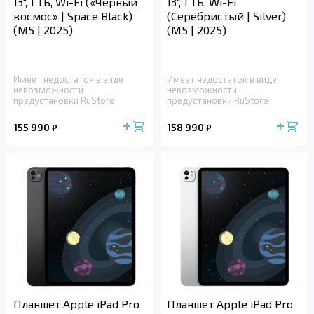
13", 1 ТБ, Wi-Fi («Чёрный
13", 1 ТБ, Wi-Fi
космос» | Space Black)
(Серебристый | Silver)
(M5 | 2025)
(M5 | 2025)
Имеет недостаток в виде
Имеет недостаток в виде
невозможности
невозможности
предустановки RuStore
предустановки RuStore
155 990
158 990
₽
₽
Планшет Apple iPad Pro
Планшет Apple iPad Pro