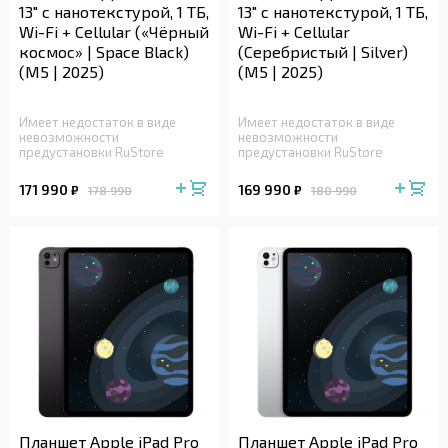
13" с нанотекстурой, 1 ТБ,
13" с нанотекстурой, 1 ТБ,
Wi-Fi + Cellular («Чёрный
Wi-Fi + Cellular
космос» | Space Black)
(Серебристый | Silver)
(M5 | 2025)
(M5 | 2025)
Имеет недостаток в виде
Имеет недостаток в виде
невозможности
невозможности
предустановки RuStore
предустановки RuStore
171 990
169 990
₽
₽
178 990
180 990
Планшет Apple iPad Pro
Планшет Apple iPad Pro