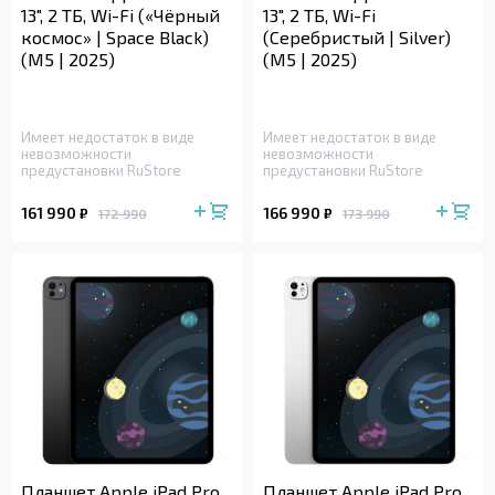
13", 2 ТБ, Wi-Fi («Чёрный
13", 2 ТБ, Wi-Fi
космос» | Space Black)
(Серебристый | Silver)
(M5 | 2025)
(M5 | 2025)
Имеет недостаток в виде
Имеет недостаток в виде
невозможности
невозможности
предустановки RuStore
предустановки RuStore
161 990
166 990
₽
₽
172 990
173 990
Планшет Apple iPad Pro
Планшет Apple iPad Pro