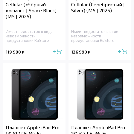
Cellular («Чёрный
Cellular (Серебристый |
космос» | Space Black)
Silver) (M5 | 2025)
(M5 | 2025)
Имеет недостаток в виде
Имеет недостаток в виде
невозможности
невозможности
предустановки RuStore
предустановки RuStore
119 990
126 990
₽
₽
Планшет Apple iPad Pro
Планшет Apple iPad Pro
13", 512 ГБ, Wi-Fi
13", 512 ГБ, Wi-Fi