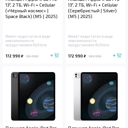
13", 2 ТБ, Wi-Fi + Cellular
13", 2 ТБ, Wi-Fi + Cellular
(«Чёрный космос» |
(Серебристый | Silver)
Space Black) (M5 | 2025)
(M5 | 2025)
Имеет недостаток в виде
Имеет недостаток в виде
невозможности
невозможности
предустановки RuStore
предустановки RuStore
172 990
172 990
₽
₽
181 990
183 990
Планшет Apple iPad Pro
Планшет Apple iPad Pro