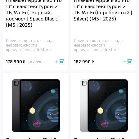
13" с нанотекстурой, 2
13" с нанотекстурой, 2
ТБ, Wi-Fi («Чёрный
ТБ, Wi-Fi (Серебристый |
космос» | Space Black)
Silver) (M5 | 2025)
(M5 | 2025)
Имеет недостаток в виде
Имеет недостаток в виде
невозможности
невозможности
предустановки RuStore
предустановки RuStore
178 990
182 990
₽
₽
182 990