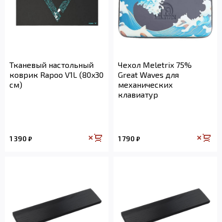
Тканевый настольный
Чехол Meletrix 75%
коврик Rapoo V1L (80x30
Great Waves для
см)
механических
клавиатур
1 390
1 790
₽
₽