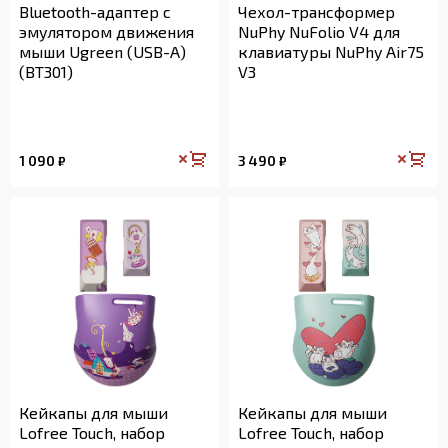
Bluetooth-адаптер с
Чехол-трансформер
эмулятором движения
NuPhy NuFolio V4 для
мыши Ugreen (USB-A)
клавиатуры NuPhy Air75
(BT301)
V3
1 090
3 490
₽
₽
Кейкапы для мыши
Кейкапы для мыши
Lofree Touch, набор
Lofree Touch, набор