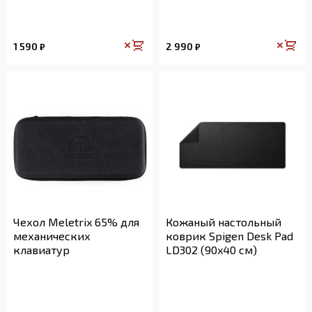
1 590
2 990
₽
₽
Чехол Meletrix 65% для
Кожаный настольный
механических
коврик Spigen Desk Pad
клавиатур
LD302 (90x40 см)