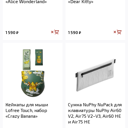
«Alice Wonderland»
«Dear Kitty»
1 590
1 590
₽
₽
Кейкапы для мыши
Сумка NuPhy NuPack для
Lofree Touch, набор
клавиатуры NuPhy Air60
«Crazy Banana»
V2, Air75 V2–V3, Air60 HE
и Air75 HE