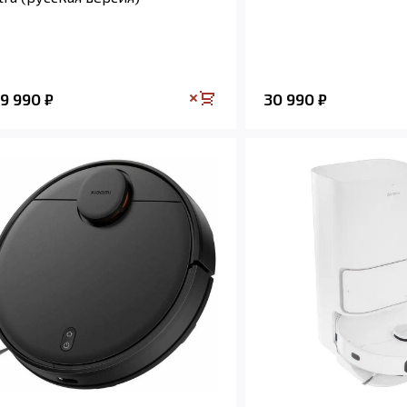
29 990
30 990
₽
₽