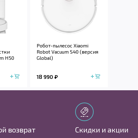
Робот-пылесос Xiaomi
стки
Robot Vacuum S40 (версия
um H50
Global)
18 990
ой возврат
Скидки и акции