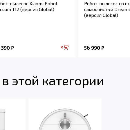
бот-пылесос Xiaomi Robot
Робот-пылесос со с
cuum T12 (версия Global)
самоочистки Dreame 
(версия Global)
9 390
56 990
₽
₽
в этой категории