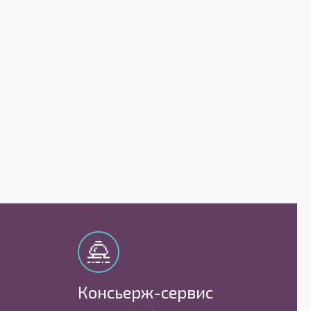
Консьерж-сервис
М