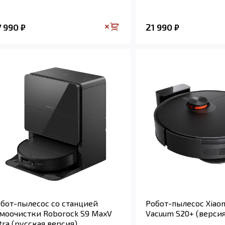
7 990
21 990
₽
₽
бот-пылесос со станцией
Робот-пылесос Xiaom
моочистки Roborock S9 MaxV
Vacuum S20+ (версия
tra (русская версия)