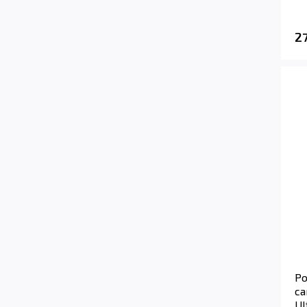
2
Ро
са
Ul