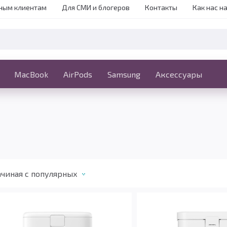
ным клиентам
Для СМИ и блогеров
Контакты
Как нас н
iPhone
MacBook
MacBook
AirPods
Ещё
Samsung
Аксессуары
чиная c популярных