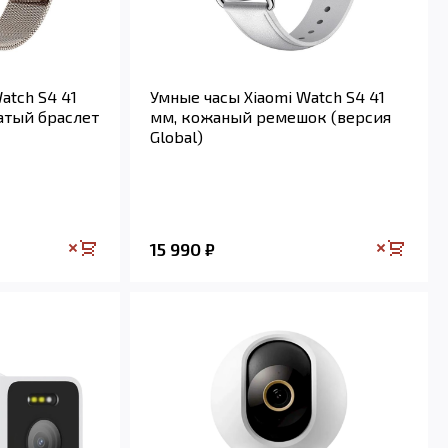
atch S4 41
Умные часы Xiaomi Watch S4 41
атый браслет
мм, кожаный ремешок (версия
Global)
15 990
₽