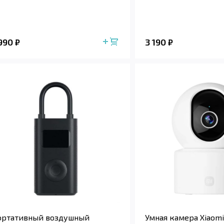
 990
3 190
₽
₽
ортативный воздушный
Умная камера Xiaomi