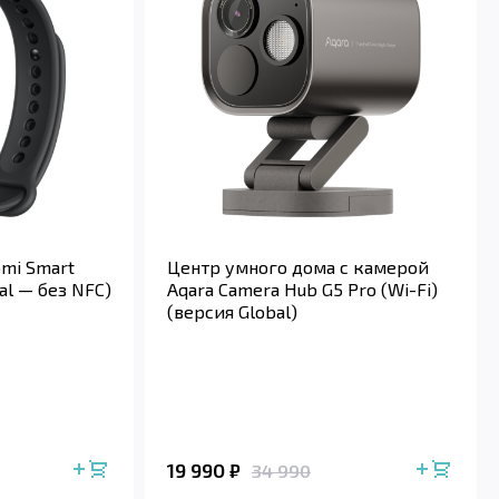
omi Smart
Центр умного дома с камерой
al — без NFC)
Aqara Camera Hub G5 Pro (Wi-Fi)
(версия Global)
19 990
₽
34 990