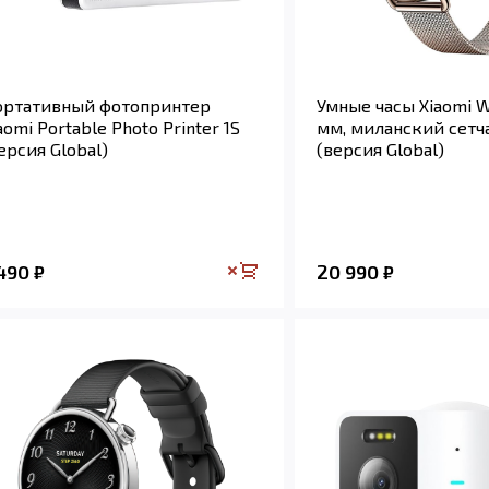
ортативный фотопринтер
Умные часы Xiaomi W
aomi Portable Photo Printer 1S
мм, миланский сетч
ерсия Global)
(версия Global)
 490
20 990
₽
₽