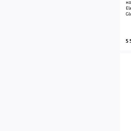
ко
El
Gl
5