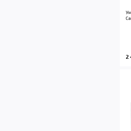
Ум
Ca
2