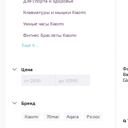
Для спорта и здоровья
Клавиатуры и мышки Xiaomi
Умные часы Xiaomi
Фитнес браслеты Xiaomi
Ещё
4
...
Фи
Цена
Ba
Gl
Бренд
Xiaomi
70mai
Aqara
Picooc
4