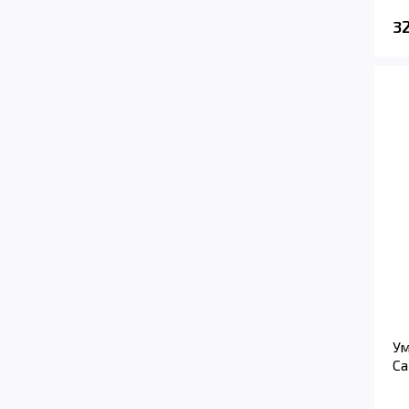
3
Ум
Ca