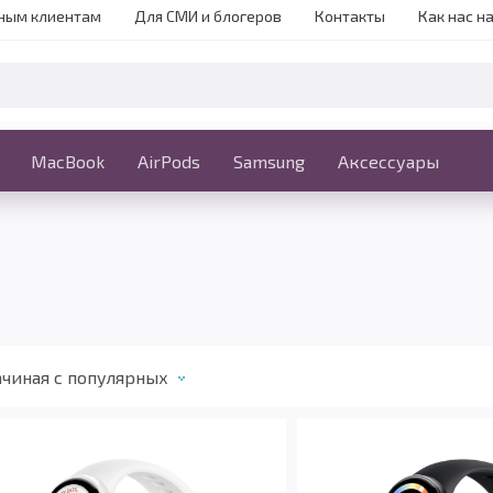
ным клиентам
Для СМИ и блогеров
Контакты
Как нас н
iPhone
MacBook
MacBook
AirPods
Ещё
Samsung
Аксессуары
чиная c популярных