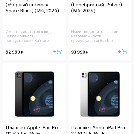
(«Чёрный космос» |
(Серебристый | Silver)
Space Black) (M4, 2024)
(M4, 2024)
Имеет недостаток в виде
Имеет недостаток в виде
невозможности
невозможности
предустановки RuStore
предустановки RuStore
92 990
93 990
₽
₽
Планшет Apple iPad Pro
Планшет Apple iPad Pro
11", 512 ГБ, Wi-Fi
11", 512 ГБ, Wi-Fi