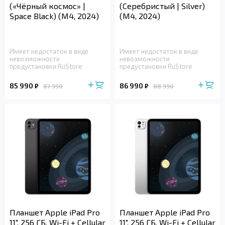
(«Чёрный космос» |
(Серебристый | Silver)
Space Black) (M4, 2024)
(M4, 2024)
Имеет недостаток в виде
Имеет недостаток в виде
невозможности
невозможности
предустановки RuStore
предустановки RuStore
85 990
86 990
₽
₽
87 990
88 990
Планшет Apple iPad Pro
Планшет Apple iPad Pro
11", 256 ГБ, Wi-Fi + Cellular
11", 256 ГБ, Wi-Fi + Cellular