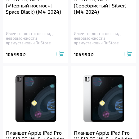
(«Чёрный космос» |
(Серебристый | Silver)
Space Black) (M4, 2024)
(M4, 2024)
Имеет недостаток в виде
Имеет недостаток в виде
невозможности
невозможности
предустановки RuStore
предустановки RuStore
106 990
106 990
₽
₽
Планшет Apple iPad Pro
Планшет Apple iPad Pro
11", 512 ГБ, Wi-Fi + Cellular
11", 512 ГБ, Wi-Fi + Cellular