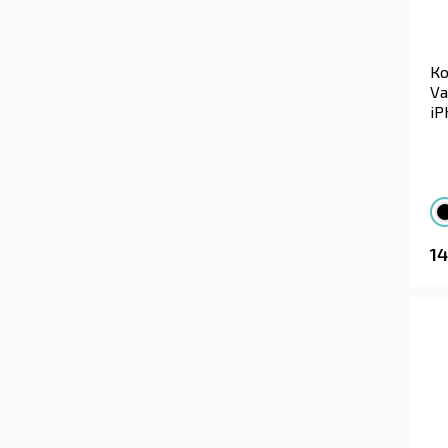
К
Va
iP
1