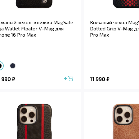
ожаный чехол-книжка MagSafe
Кожаный чехол MagS
ja Wallet Floater V-Mag для
Dotted Grip V-Mag дл
hone 16 Pro Max
Pro Max
4 990
11 990
₽
₽