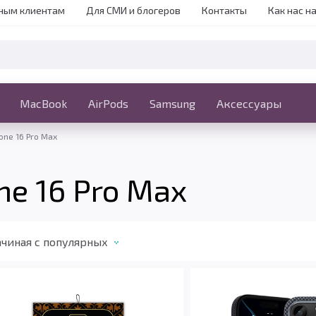
ным клиентам
Для СМИ и блогеров
Контакты
Как нас н
iPhone
MacBook
MacBook
AirPods
Ещё
Samsung
Аксессуары
one 16 Pro Max
ne 16 Pro Max
чиная c популярных