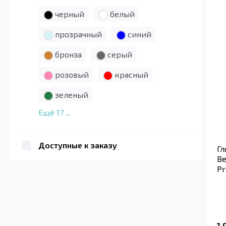
черный
белый
прозрачный
синий
бронза
серый
розовый
красный
зеленый
Ещё
17
...
Доступные к заказу
Гл
Be
Pr
1