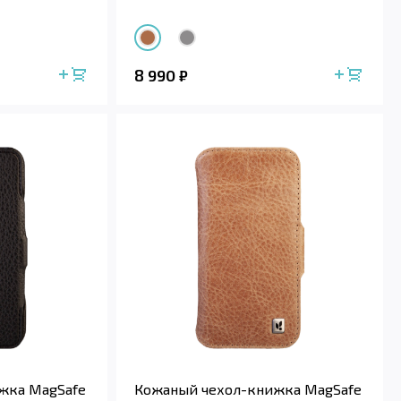
8 990
₽
жка MagSafe
Кожаный чехол-книжка MagSafe