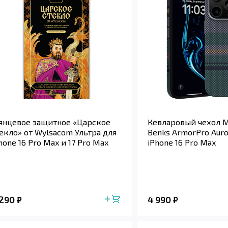
янцевое защитное «Царское
Кевларовый чехол 
екло» от Wylsacom Ультра для
Benks ArmorPro Auro
hone 16 Pro Max и 17 Pro Max
iPhone 16 Pro Max
 290
4 990
₽
₽