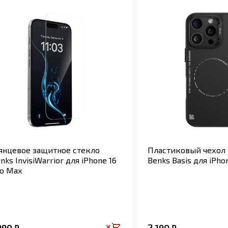
янцевое защитное стекло
Пластиковый чехол
nks InvisiWarrior для iPhone 16
Benks Basis для iPho
o Max
 990
2 190
₽
₽