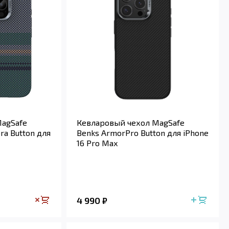
MagSafe
Кевларовый чехол MagSafe
ra Button для
Benks ArmorPro Button для iPhone
16 Pro Max
4 990
₽