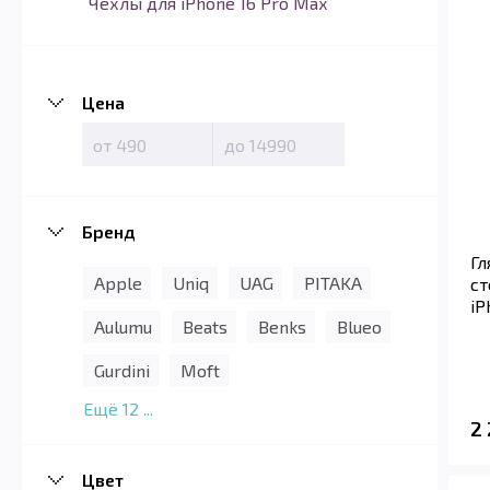
Чехлы для iPhone 16 Pro Max
Цена
Бренд
Гл
Apple
Uniq
UAG
PITAKA
ст
iP
Aulumu
Beats
Benks
Blueo
Gurdini
Moft
Ещё
12
...
2
Цвет