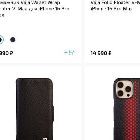
мажник Vaja Wallet Wrap
Vaja Folio Floater V
oater V-Mag для iPhone 16 Pro
iPhone 16 Pro Max
ax
 990
14 990
₽
₽