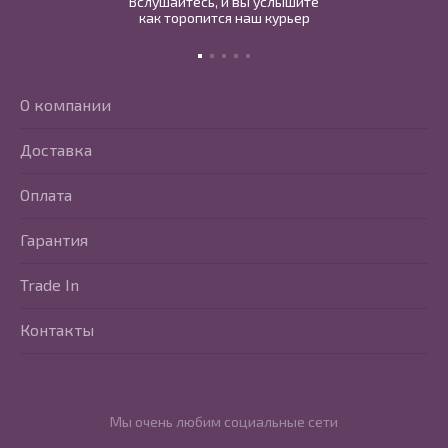
Вслушайтесь, и вы услышите
как торопится наш курьер
О компании
Доставка
Оплата
Гарантия
Trade In
Контакты
Мы очень любим социальные сети
Перейти в Youtube
Перейти в Vkontakte
Перейти в Telegram