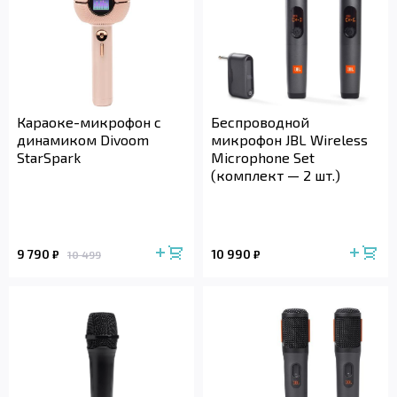
Караоке-микрофон с
Беспроводной
динамиком Divoom
микрофон JBL Wireless
StarSpark
Microphone Set
(комплект — 2 шт.)
9 790
10 990
₽
₽
10 499