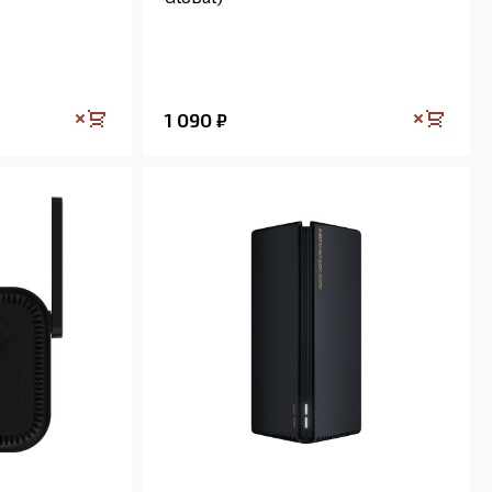
1 090
₽