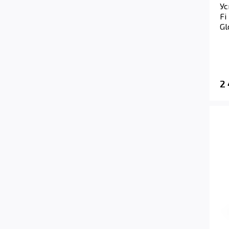
Ус
Fi
Gl
2