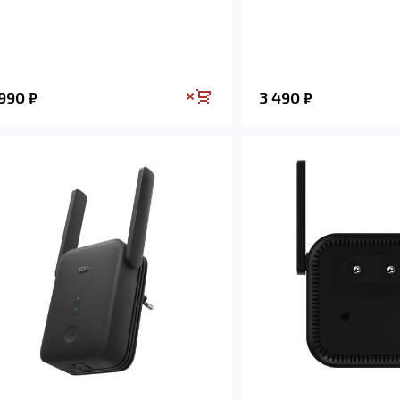
 990
3 490
₽
₽