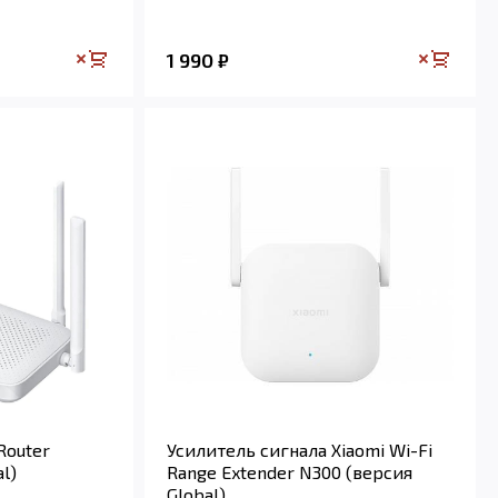
1 990
₽
Router
Усилитель сигнала Xiaomi Wi-Fi
l)
Range Extender N300 (версия
Global)