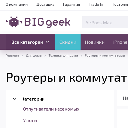
О компании
Доставка
Гарантия
Trade In
Постоян
Скидки
Новинки
Все категории
Все категории
Скидки
Новинки
iPhone
Главная
Для дома
Техника для дома
Роутеры и коммутаторы
Роутеры и коммута
На
Категории
Отпугиватели насекомых
Утюги