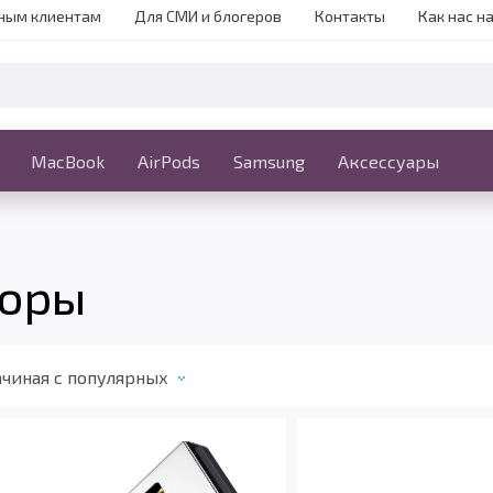
ным клиентам
Для СМИ и блогеров
Контакты
Как нас н
iPhone
MacBook
MacBook
AirPods
Ещё
Samsung
Аксессуары
торы
чиная c популярных