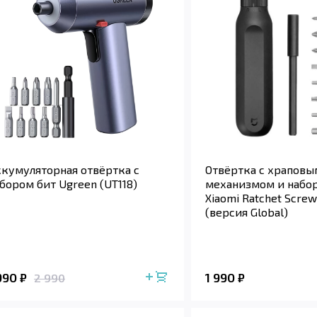
кумуляторная отвёртка с
Отвёртка с храповы
бором бит Ugreen (UT118)
механизмом и набо
Xiaomi Ratchet Screw
(версия Global)
 990
1 990
₽
₽
2 990