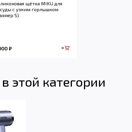
ликоновая щётка MIKU для
суды с узким горлышком
азмер S)
 000
₽
в этой категории