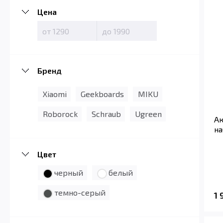
Цена
Бренд
Xiaomi
Geekboards
MIKU
Roborock
Schraub
Ugreen
Ак
на
Цвет
черный
белый
темно-серый
1