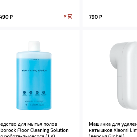
 490
790
₽
₽
едство для мытья полов
Машинка для удале
borock Floor Cleaning Solution
катышков Xiaomi Lin
я робота-пылесоса (1 л)
(версия Global)