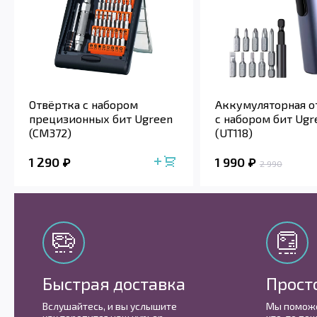
Отвёртка с набором
Аккумуляторная о
прецизионных бит Ugreen
с набором бит Ugr
(CM372)
(UT118)
1 290
1 990
2 990
Быстрая доставка
Прост
Вслушайтесь, и вы услышите
Мы поможе