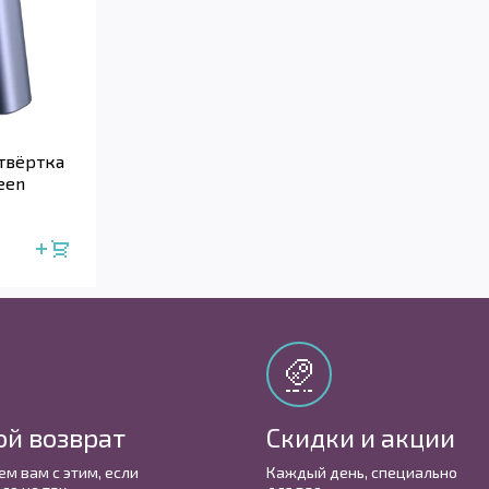
твёртка
een
ой возврат
Скидки и акции
м вам с этим, если
Каждый день, cпециально