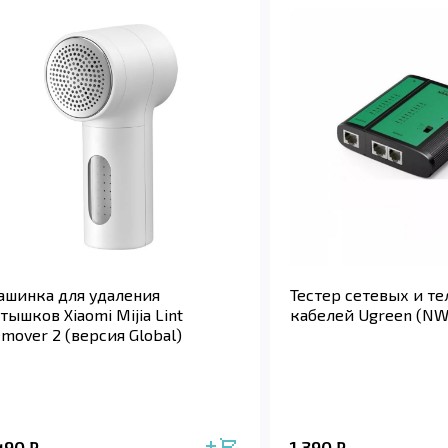
шинка для удаления
Тестер сетевых и т
тышков Xiaomi Mijia Lint
кабелей Ugreen (NW
mover 2 (версия Global)
 490
1 390
₽
₽