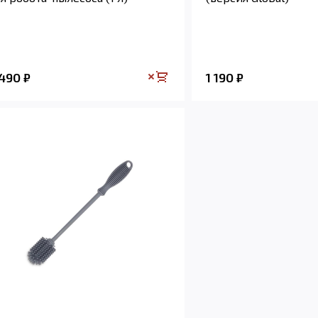
 490
1 190
₽
₽