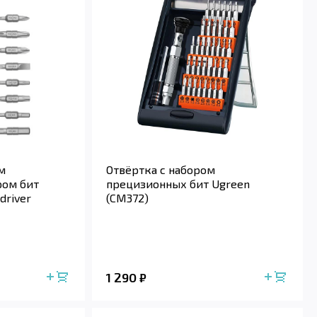
м
Отвёртка с набором
ром бит
прецизионных бит Ugreen
driver
(CM372)
1 290
₽