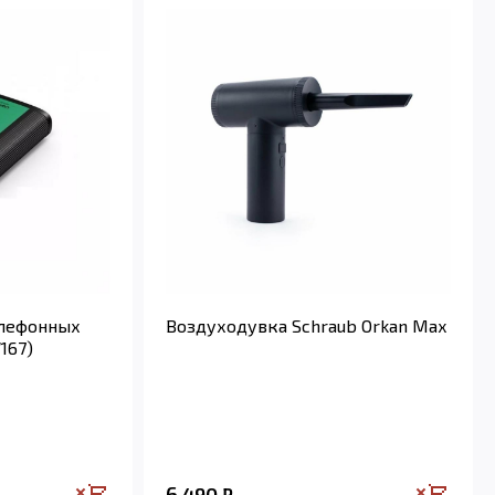
елефонных
Воздуходувка Schraub Orkan Max
167)
6 490
₽