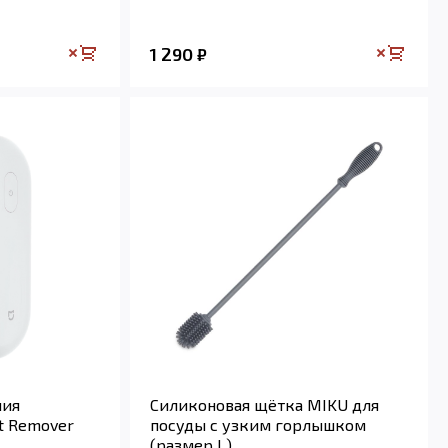
1 290
₽
ния
Силиконовая щётка MIKU для
t Remover
посуды с узким горлышком
(размер L)