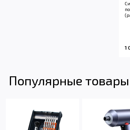
Си
по
(р
1
Популярные товары 