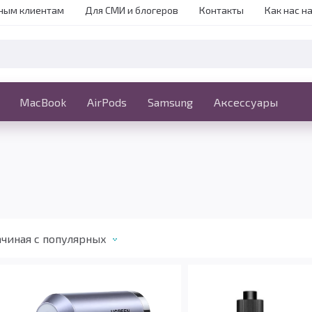
ным клиентам
Для СМИ и блогеров
Контакты
Как нас н
iPhone
MacBook
MacBook
AirPods
Ещё
Samsung
Аксессуары
чиная c популярных