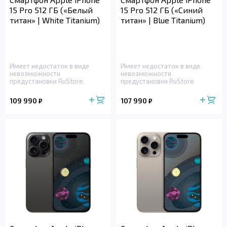
15 Pro 512 ГБ («Белый
15 Pro 512 ГБ («Синий
титан» | White Titanium)
титан» | Blue Titanium)
Имеет недостаток в виде
Имеет недостаток в виде
невозможности
невозможности
предустановки RuStore
предустановки RuStore
109 990
107 990
₽
₽