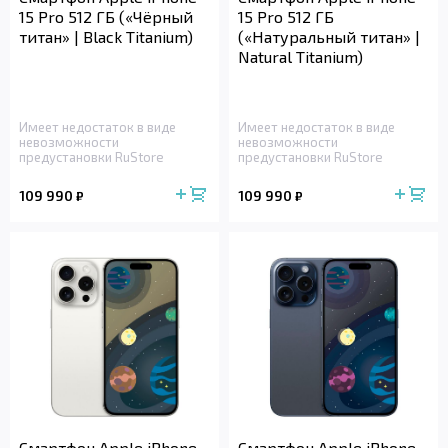
15 Pro 512 ГБ («Чёрный
15 Pro 512 ГБ
титан» | Black Titanium)
(«Натуральный титан» |
Natural Titanium)
Имеет недостаток в виде
Имеет недостаток в виде
невозможности
невозможности
предустановки RuStore
предустановки RuStore
109 990
109 990
₽
₽
Смартфон Apple iPhone
Смартфон Apple iPhone