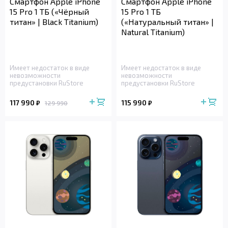
Смартфон Apple iPhone
Смартфон Apple iPhone
15 Pro 1 ТБ («Чёрный
15 Pro 1 ТБ
титан» | Black Titanium)
(«Натуральный титан» |
Natural Titanium)
Имеет недостаток в виде
Имеет недостаток в виде
невозможности
невозможности
предустановки RuStore
предустановки RuStore
117 990
115 990
₽
₽
129 990