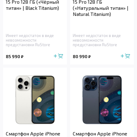
15 Pro 128 ГБ («Чёрный
15 Pro 128 ГБ
титан» | Black Titanium)
(«Натуральный титан» |
Natural Titanium)
Имеет недостаток в виде
Имеет недостаток в виде
невозможности
невозможности
предустановки RuStore
предустановки RuStore
85 990
80 990
₽
₽
Смартфон Apple iPhone
Смартфон Apple iPhone