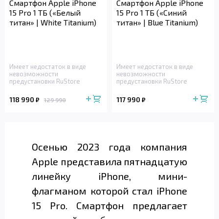
Смартфон Apple iPhone
Смартфон Apple iPhone
15 Pro 1 ТБ («Белый
15 Pro 1 ТБ («Синий
титан» | White Titanium)
титан» | Blue Titanium)
Имеет недостаток в виде
Имеет недостаток в виде
невозможности
невозможности
предустановки RuStore
предустановки RuStore
118 990
117 990
₽
₽
129 990
Осенью 2023 года компания
Apple представила пятнадцатую
линейку iPhone, мини-
флагманом которой стал iPhone
15 Pro. Смартфон предлагает