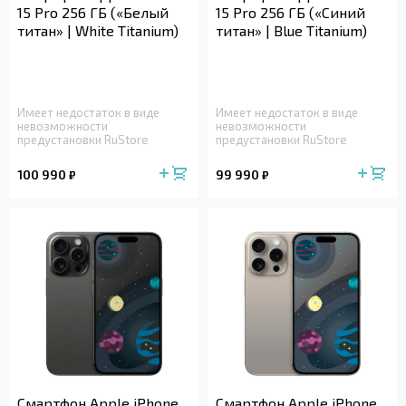
15 Pro 256 ГБ («Белый
15 Pro 256 ГБ («Синий
титан» | White Titanium)
титан» | Blue Titanium)
Имеет недостаток в виде
Имеет недостаток в виде
невозможности
невозможности
предустановки RuStore
предустановки RuStore
100 990
99 990
₽
₽
Смартфон Apple iPhone
Смартфон Apple iPhone