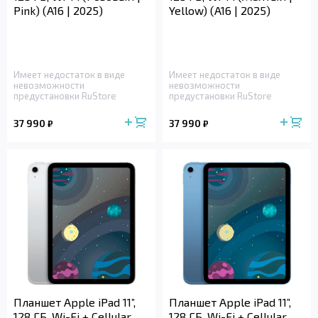
Pink) (A16 | 2025)
Yellow) (A16 | 2025)
Имеет недостаток в виде
Имеет недостаток в виде
невозможности
невозможности
предустановки RuStore
предустановки RuStore
37 990
37 990
₽
₽
Планшет Apple iPad 11”,
Планшет Apple iPad 11”,
128 ГБ, Wi-Fi + Cellular
128 ГБ, Wi-Fi + Cellular