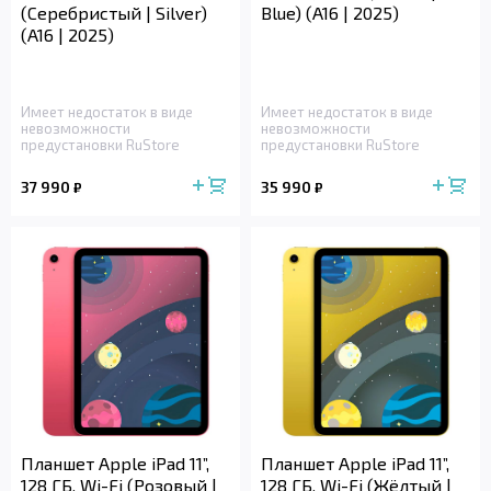
(Серебристый | Silver)
Blue) (A16 | 2025)
(A16 | 2025)
Имеет недостаток в виде
Имеет недостаток в виде
невозможности
невозможности
предустановки RuStore
предустановки RuStore
37 990
35 990
₽
₽
Планшет Apple iPad 11”,
Планшет Apple iPad 11”,
128 ГБ, Wi-Fi (Розовый |
128 ГБ, Wi-Fi (Жёлтый |