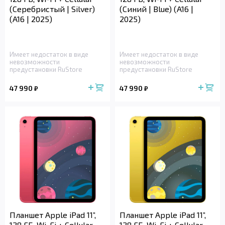
(Серебристый | Silver)
(Синий | Blue) (A16 |
(A16 | 2025)
2025)
Имеет недостаток в виде
Имеет недостаток в виде
невозможности
невозможности
предустановки RuStore
предустановки RuStore
47 990
47 990
₽
₽
Планшет Apple iPad 11”,
Планшет Apple iPad 11”,
128 ГБ, Wi-Fi + Cellular
128 ГБ, Wi-Fi + Cellular