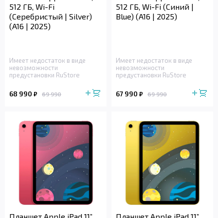
512 ГБ, Wi-Fi
512 ГБ, Wi-Fi (Синий |
(Серебристый | Silver)
Blue) (A16 | 2025)
(A16 | 2025)
Имеет недостаток в виде
Имеет недостаток в виде
невозможности
невозможности
предустановки RuStore
предустановки RuStore
68 990
67 990
₽
₽
69 990
69 990
Планшет Apple iPad 11”,
Планшет Apple iPad 11”,