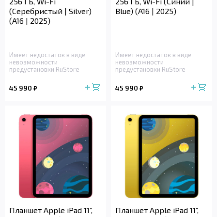
256 ГБ, Wi-Fi
256 ГБ, Wi-Fi (Синий |
(Серебристый | Silver)
Blue) (A16 | 2025)
(A16 | 2025)
Имеет недостаток в виде
Имеет недостаток в виде
невозможности
невозможности
предустановки RuStore
предустановки RuStore
45 990
45 990
₽
₽
Планшет Apple iPad 11”,
Планшет Apple iPad 11”,