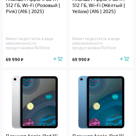
512 ГБ, Wi-Fi (Розовый |
512 ГБ, Wi-Fi (Жёлтый |
Pink) (A16 | 2025)
Yellow) (A16 | 2025)
Имеет недостаток в виде
Имеет недостаток в виде
невозможности
невозможности
предустановки RuStore
предустановки RuStore
69 990
69 990
₽
₽
Планшет Apple iPad 11”,
Планшет Apple iPad 11”,