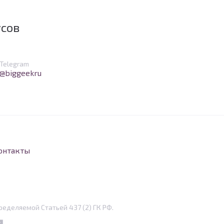
усов
в Telegram
Telegram
@biggeekru
онтакты
еделяемой Статьей 437 (2) ГК РФ.
eper