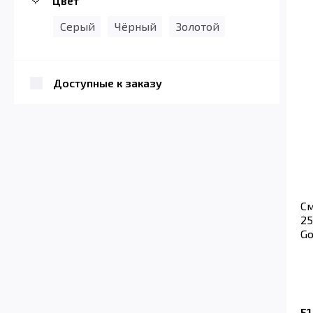
Цвет
Серый
Чёрный
Золотой
Доступные к заказу
См
25
Go
5