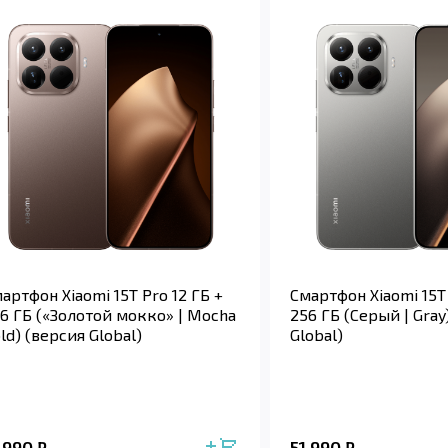
артфон Xiaomi 15T Pro 12 ГБ +
Смартфон Xiaomi 15T 
6 ГБ («Золотой мокко» | Mocha
256 ГБ (Серый | Gray
ld) (версия Global)
Global)
1 990
51 990
₽
₽