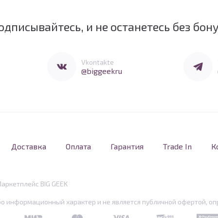
одписывайтесь, и не останетесь без бон
Перейти в Vkontakte
Перейти 
Vkontakte
@biggeekru
Доставка
Оплата
Гарантия
Trade In
К
Маркетплейс BIG GEEK
бо информационный характер и не является публичной офертой, опр
MIR
MasterCard
Visa
PCI DSS
PayKe