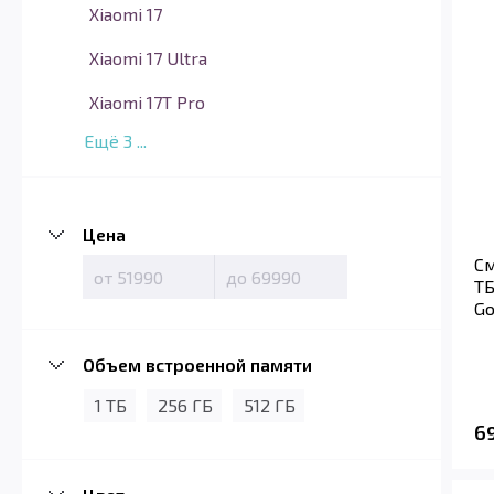
Xiaomi 17
Xiaomi 17 Ultra
Xiaomi 17T Pro
Ещё
3
...
Цена
См
ТБ
Go
Объем встроенной памяти
1 ТБ
256 ГБ
512 ГБ
6