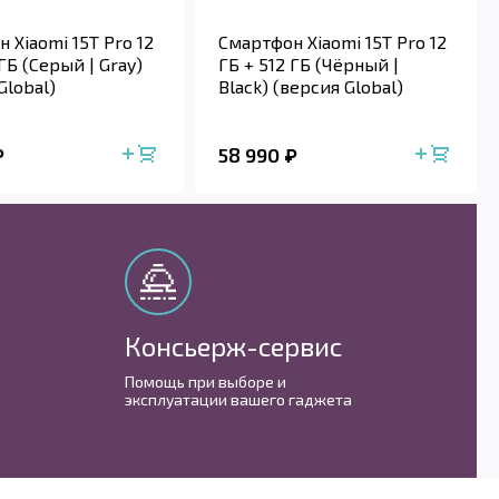
 Xiaomi 15T Pro 12
Смартфон Xiaomi 15T Pro 12
 ГБ (Серый | Gray)
ГБ + 512 ГБ (Чёрный |
Global)
Black) (версия Global)
58 990
Консьерж-сервис
М
Помощь при выборе и
С 
эксплуатации вашего гаджета
им