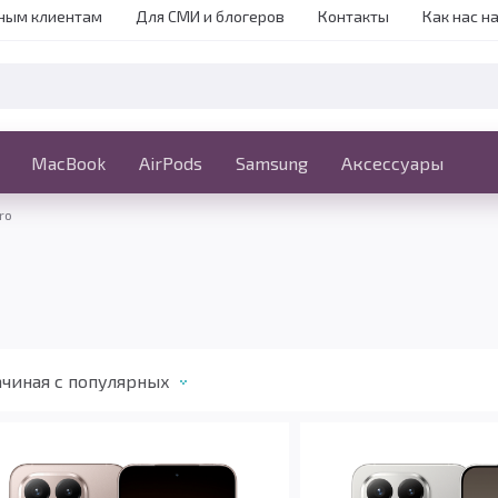
ным клиентам
Для СМИ и блогеров
Контакты
Как нас н
iPhone
MacBook
MacBook
AirPods
Ещё
Samsung
Аксессуары
ro
чиная c популярных