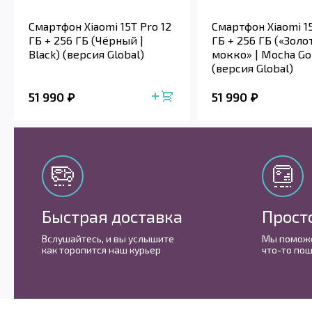
Смартфон Xiaomi 15T Pro 12
Смартфон Xiaomi 15
ГБ + 256 ГБ (Чёрный |
ГБ + 256 ГБ («Золо
Black) (версия Global)
мокко» | Mocha Go
(версия Global)
51 990
51 990
Быстрая доставка
Прост
Вслушайтесь, и вы услышите
Мы поможе
как торопится наш курьер
что-то пош