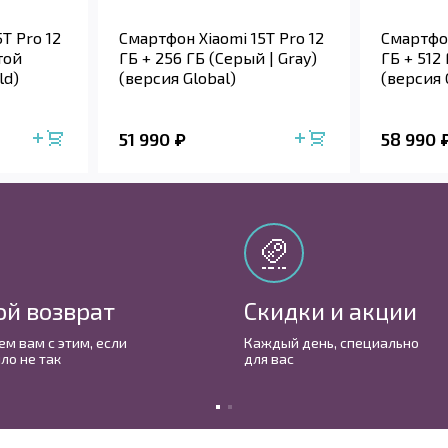
T Pro 12
Смартфон Xiaomi 15T Pro 12
Смартфон
той
ГБ + 256 ГБ (Серый | Gray)
ГБ + 512
ld)
(версия Global)
(версия 
51 990
58 990
ой возврат
Скидки и акции
м вам с этим, если
Каждый день, cпециально
ло не так
для вас