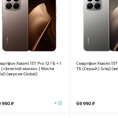
артфон Xiaomi 15T Pro 12 ГБ + 1
Смартфон Xiaomi 15T 
 («Золотой мокко» | Mocha
ТБ (Серый | Gray) (в
ld) (версия Global)
9 990
69 990
₽
₽