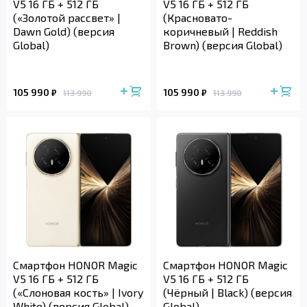
V5 16 ГБ + 512 ГБ
V5 16 ГБ + 512 ГБ
(«Золотой рассвет» |
(Красновато-
Dawn Gold) (версия
коричневый | Reddish
Global)
Brown) (версия Global)
105 990
105 990
₽
₽
113 990
113 990
Смартфон HONOR Magic
Смартфон HONOR Magic
V5 16 ГБ + 512 ГБ
V5 16 ГБ + 512 ГБ
(«Слоновая кость» | Ivory
(Чёрный | Black) (версия
White) (версия Global)
Global)