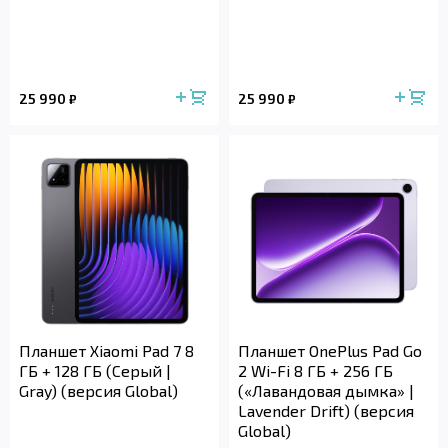
25 990
25 990
₽
₽
Планшет Xiaomi Pad 7 8
Планшет OnePlus Pad Go
ГБ + 128 ГБ (Серый |
2 Wi-Fi 8 ГБ + 256 ГБ
Gray) (версия Global)
(«Лавандовая дымка» |
Lavender Drift) (версия
Global)