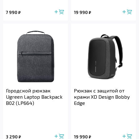
7 990
19 990
₽
₽
Городской рюкзак
Рюкзак с защитой от
Ugreen Laptop Backpack
кражи XD Design Bobby
B02 (LP664)
Edge
3 290
19 990
₽
₽