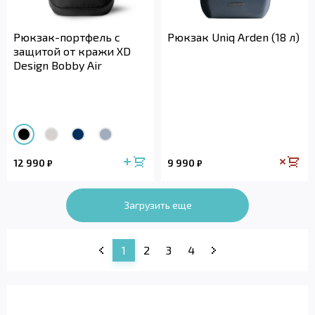
Рюкзак-портфель с
Рюкзак Uniq Arden (18 л)
защитой от кражи XD
Design Bobby Air
12 990
9 990
₽
₽
Загрузить еще
1
2
3
4