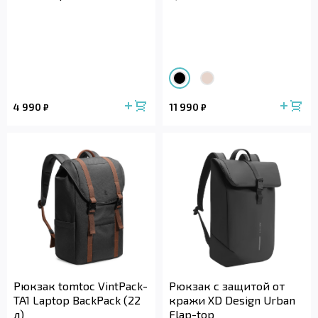
4 990
11 990
₽
₽
Рюкзак tomtoc VintPack-
Рюкзак с защитой от
TA1 Laptop BackPack (22
кражи XD Design Urban
л)
Flap-top