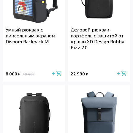
Умный рюкзак с
Деловой рюкзак-
пиксельным экраном
портфель с защитой от
Divoom Backpack M
кражи XD Design Bobby
Bizz 2.0
8 000
22 990
₽
₽
10 499