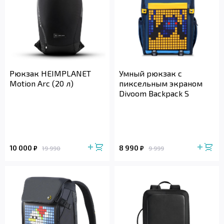
Рюкзак HEIMPLANET
Умный рюкзак с
Motion Arc (20 л)
пиксельным экраном
Divoom Backpack S
10 000
8 990
₽
₽
19 990
9 999