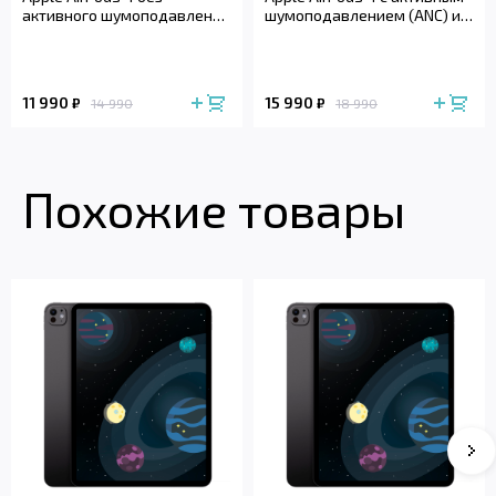
активного шумоподавления
шумоподавлением (ANC) и
(2024)
беспроводным зарядным
футляром (2024)
11 990
15 990
₽
₽
14 990
18 990
Похожие товары