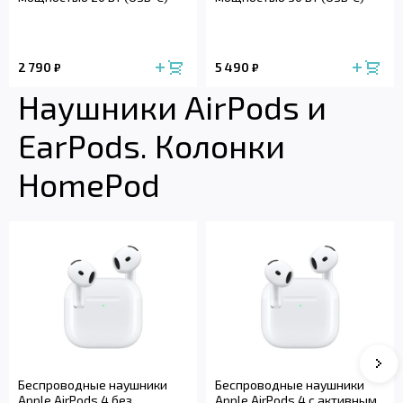
2 790
5 490
₽
₽
Наушники AirPods и
EarPods. Колонки
HomePod
Сле
Беспроводные наушники
Беспроводные наушники
Apple AirPods 4 без
Apple AirPods 4 с активным