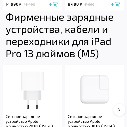
14 990
8 490
₽
₽
18 490
11 990
Фирменные зарядные
устройства, кабели и
переходники для iPad
Pro 13 дюймов (M5)
Сле
Сетевое зарядное
Сетевое зарядное
устройство Apple
устройство Apple
мощностью 20 Вт (USB-C)
мощностью 30 Вт (USB‑C)