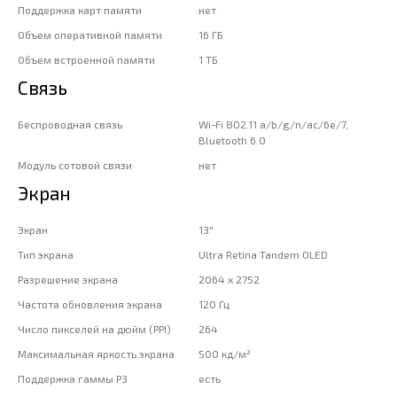
Поддержка карт памяти
нет
Объем оперативной памяти
16 ГБ
Объем встроенной памяти
1 ТБ
Связь
Беспроводная связь
Wi-Fi 802.11 a/b/g/n/ac/6e/7,
Bluetooth 6.0
Модуль сотовой связи
нет
Экран
Экран
13"
Тип экрана
Ultra Retina Tandem OLED
Разрешение экрана
2064 x 2752
Частота обновления экрана
120 Гц
Число пикселей на дюйм (PPI)
264
Максимальная яркость экрана
500 кд/м²
Поддержка гаммы P3
есть