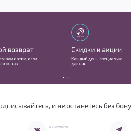
ой возврат
Скидки и акции
м вам с этим, если
Каждый день, cпециально
ло не так
для вас
одписывайтесь, и не останетесь без бон
Перейти в Vkontakte
Перейти 
Vkontakte