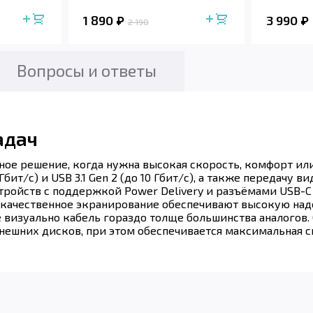
1 890
3 990
2 190
Вопросы и ответы
адач
ссное решение, когда нужна высокая скорость, комфорт 
бит/с) и USB 3.1 Gen 2 (до 10 Гбит/с), а также передачу в
устройств с поддержкой Power Delivery и разъёмами USB
 и качественное экранирование обеспечивают высокую на
изуально кабель гораздо толще большинства аналогов. О
ешних дисков, при этом обеспечивается максимальная с