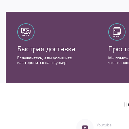
Быстрая доставка
Прост
Вслушайтесь, и вы услышите
Мы поможе
как торопится наш курьер
что-то пош
П
Мы очень любим социальные сети
Перейти в Youtube
Youtube