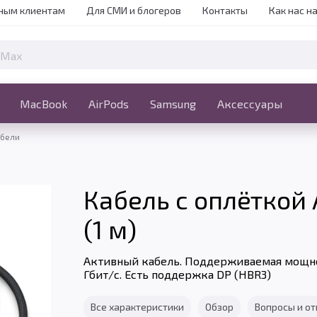
ным клиентам
Для СМИ и блогеров
Контакты
Как нас н
iPhone
MacBook
MacBook
AirPods
Ещё
Samsung
Аксессуары
абели
Кабель с оплёткой 
(1 м)
Активный кабель. Поддерживаемая мощнос
Гбит/с. Есть поддержка DP (HBR3)
Все характеристики
Обзор
Вопросы и о