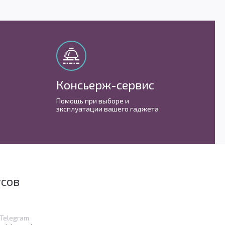
Консьерж-сервис
М
Помощь при выборе и
С 
эксплуатации вашего гаджета
им
усов
в Telegram
Telegram