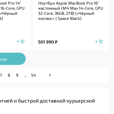
ok Pro 14"
Ноутбук Apple MacBook Pro 16”
16-Core, GPU
кастомный (M4 Max 14-Core, GPU
 («Чёрный
32-Core, 36GB, 2TB) («Чёрный
k)
космос» | Space Black)
501 990
₽
 еще
7
8
9
...
54
нтией и быстрой доставкой курьерской