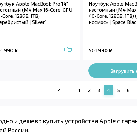
утбук Apple MacBook Pro 14"
Ноутбук Apple MacBo
стомный (M4 Max 16-Core, GPU
кастомный (M4 Max 
-Core, 128GB, 1TB)
40-Core, 128GB, 1TB)
еребристый | Silver)
космос» | Space Blac
01 990
501 990
₽
₽
Загрузить
1
2
3
4
5
6
одно и дешево купить устройства Apple с гара
ей России.