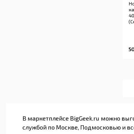
Но
ка
40
(С
5
В маркетплейсе BigGeek.ru можно выг
службой по Москве, Подмосковью и вс