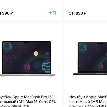
1 990
511 990
₽
₽
утбук Apple MacBook Pro 16”
Ноутбук Apple MacBo
стомный (M4 Max 16-Core, GPU
кастомный (M5 Max 
-Core, 48GB, 2TB)
40-Core, 64GB, 2TB)