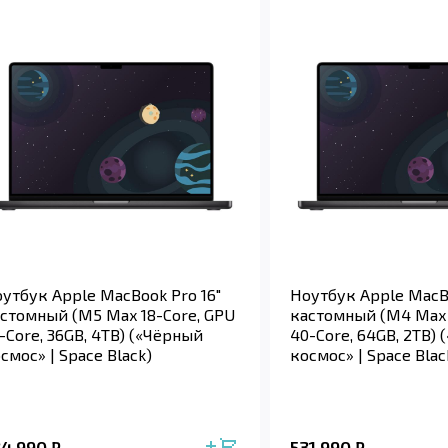
утбук Apple MacBook Pro 16"
Ноутбук Apple MacBo
стомный (M5 Max 18-Core, GPU
кастомный (M4 Max 
-Core, 36GB, 4TB) («Чёрный
40-Core, 64GB, 2TB)
смос» | Space Black)
космос» | Space Blac
34 990
531 990
₽
₽