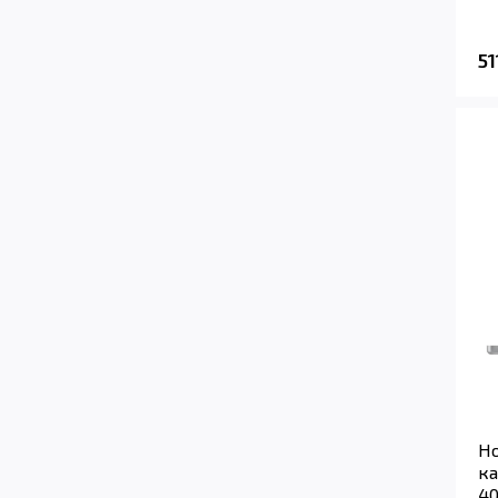
51
Но
ка
40