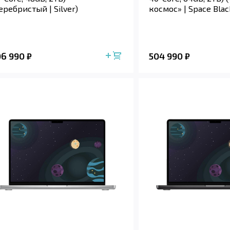
еребристый | Silver)
космос» | Space Blac
06 990
504 990
₽
₽