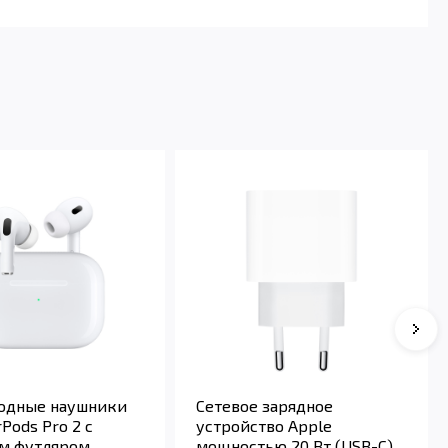
одные наушники
Сетевое зарядное
rPods Pro 2 с
устройство Apple
м футляром
мощностью 20 Вт (USB-C)