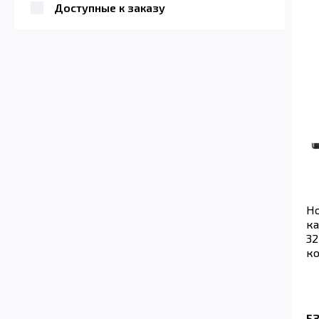
Доступные к заказу
Но
ка
32
ко
5