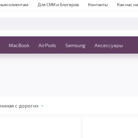
ным клиентам
Для СМИ и блогеров
Контакты
Как нас н
iPhone
MacBook
MacBook
AirPods
Ещё
Samsung
Аксессуары
чиная с дорогих