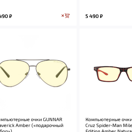
 490
5 490
₽
₽
омпьютерные очки GUNNAR
Компьютерные очк
verick Amber («подарочный
Cruz Spider-Man Mil
бор»)
Edition Amber Natura