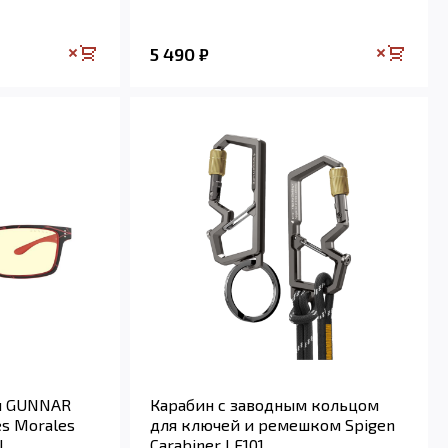
5 490
₽
и GUNNAR
Карабин с заводным кольцом
es Morales
для ключей и ремешком Spigen
l
Carabiner LF101