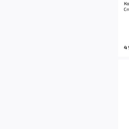
К
Cr
4