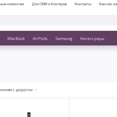
ным клиентам
Для СМИ и блогеров
Контакты
Как нас н
iPhone
MacBook
MacBook
AirPods
Ещё
Samsung
Аксессуары
чиная с дорогих