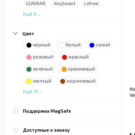
GUNNAR
KeySmart
Lofree
Ещё
8
...
Цвет
черный
белый
синий
розовый
красный
зеленый
оранжевый
желтый
коричневый
К
Ещё
10
...
Ve
Поддержка MagSafe
Доступные к заказу
5