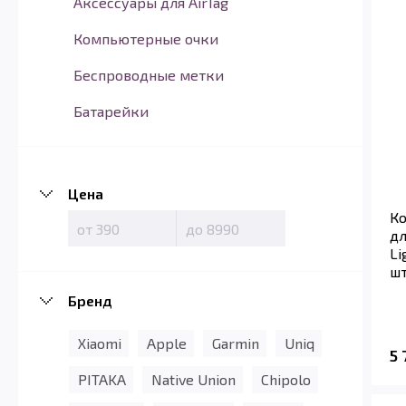
Аксессуары для AirTag
Компьютерные очки
Беспроводные метки
Батарейки
Цена
Ко
дл
Li
шт
Бренд
Xiaomi
Apple
Garmin
Uniq
5
PITAKA
Native Union
Chipolo