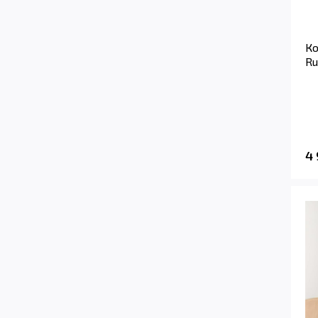
К
Ru
4