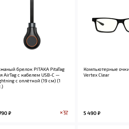
жаный брелок PITAKA PitaTag
Компьютерные очк
я AirTag с кабелем USB-C —
Vertex Clear
ghtning с оплёткой (19 см) (1
.)
 790
5 490
₽
₽