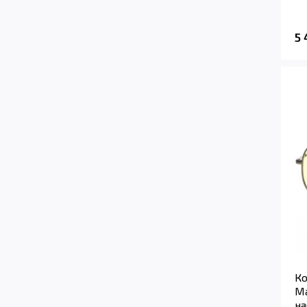
5
К
Ma
на