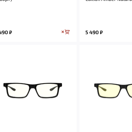
 490
5 490
₽
₽