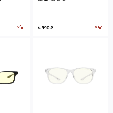
4 990
₽