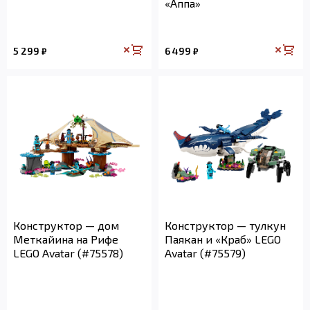
«Аппа»
5 299
6 499
₽
₽
Конструктор — дом
Конструктор — тулкун
Меткайина на Рифе
Паякан и «Краб» LEGO
LEGO Avatar (#75578)
Avatar (#75579)