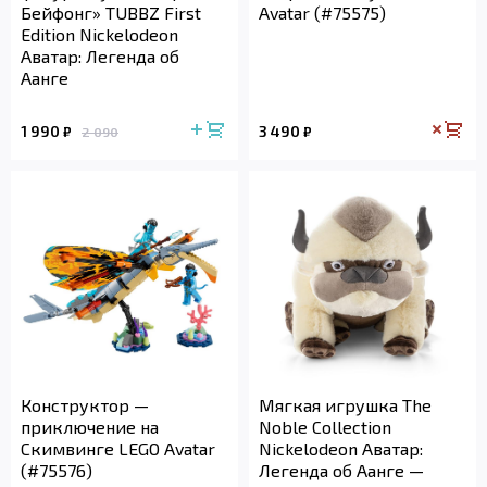
Бейфонг» TUBBZ First
Avatar (#75575)
Edition Nickelodeon
Аватар: Легенда об
Аанге
1 990
3 490
₽
₽
2 090
Конструктор —
Мягкая игрушка The
приключение на
Noble Collection
Скимвинге LEGO Avatar
Nickelodeon Аватар:
(#75576)
Легенда об Аанге —