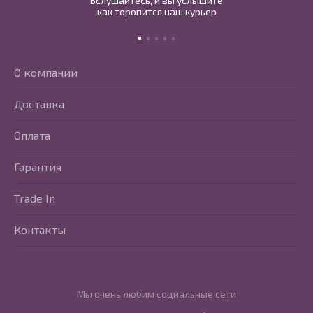
Вслушайтесь, и вы услышите
как торопится наш курьер
О компании
Доставка
Оплата
Гарантия
Trade In
Контакты
Мы очень любим социальные сети
Перейти в Youtube
Перейти в Vkontakte
Перейти в Telegram