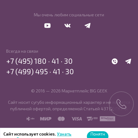
Мы очень любим социальные сети
Перейти в Youtube
Перейти в Vkontakte
Перейти в Telegram
Всегда на связи
+7 (495) 180 · 41 · 30
WhatsApp
Telegr
+7 (499) 495 · 41 · 30
© 2016 — 2026 Маркетплейс BIG GEEK
Сайт носит сугубо информационный характер и не является
публичной офертой, определяемой Статьей 437 (2) ГК РФ.
SBP
MIR
MasterCard
Visa
PCI DSS
PayKeeper
Сайт использует cookies.
Узнать
Понятн