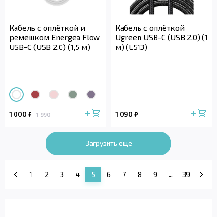
Кабель с оплёткой и
Кабель с оплёткой
ремешком Energea Flow
Ugreen USB-C (USB 2.0) (1
USB-C (USB 2.0) (1,5 м)
м) (L513)
1 000
1 090
₽
₽
1 990
Загрузить еще
1
2
3
4
5
6
7
8
9
...
39