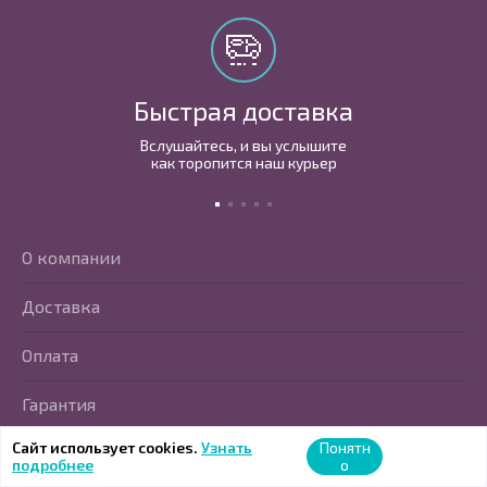
Быстрая доставка
Вслушайтесь, и вы услышите
как торопится наш курьер
О компании
Доставка
Оплата
Гарантия
Сайт использует cookies.
Узнать
Понятн
Trade In
подробнее
о