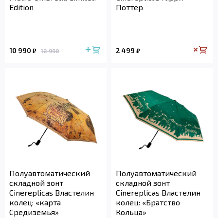
Edition
Поттер
10 990
2 499
₽
₽
12 990
Полуавтоматический
Полуавтоматический
складной зонт
складной зонт
Cinereplicas Властелин
Cinereplicas Властелин
колец: «карта
колец: «Братство
Средиземья»
Кольца»