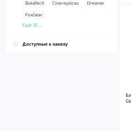
BukaTech
Cinereplicas
Dreame
FoxGear
Ещё
35
...
Доступные к заказу
Бл
Gl