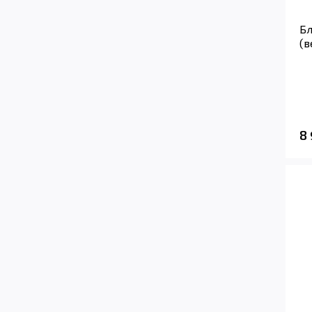
Бл
(в
8