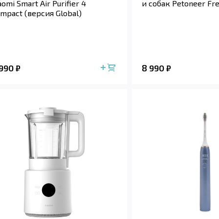
aomi Smart Air Purifier 4
и собак Petoneer Fr
mpact (версия Global)
 990
8 990
₽
₽