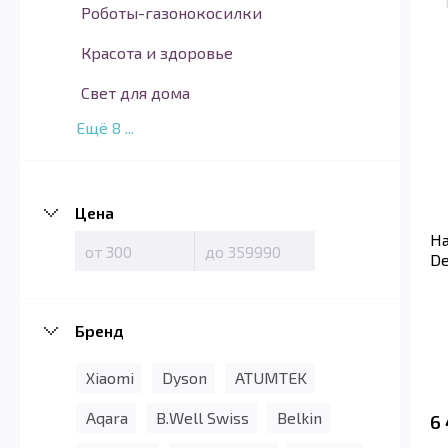
Роботы-газонокосилки
Красота и здоровье
Свет для дома
Ещё
8
...
Цена
На
De
Бренд
Xiaomi
Dyson
ATUMTEK
Aqara
B.Well Swiss
Belkin
6