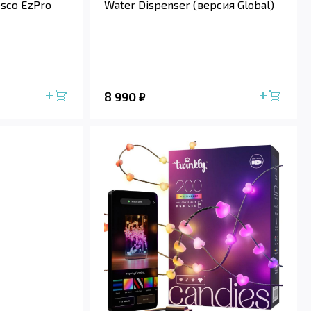
esco EzPro
Water Dispenser (версия Global)
8 990
₽