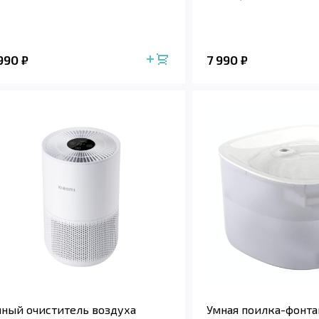
 990
7 990
₽
₽
ный очиститель воздуха
Умная поилка-фонта