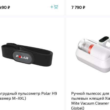
 490
7 790
₽
₽
грудный пульсометр Polar H9
Ручной пылесос для
азмер M–XXL)
пылевых клещей Xia
Mite Vacuum Cleaner
Global)