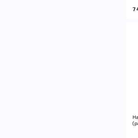
7
На
(р