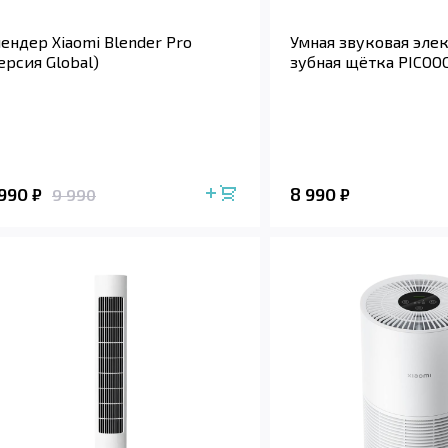
ендер Xiaomi Blender Pro
Умная звуковая эле
ерсия Global)
зубная щётка PICOOC
 990
8 990
₽
₽
9 990