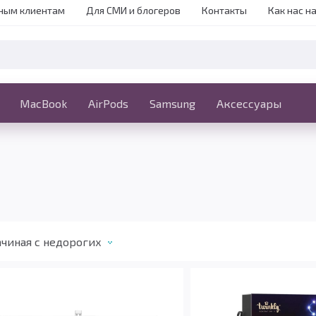
ным клиентам
Для СМИ и блогеров
Контакты
Как нас н
iPhone
MacBook
MacBook
AirPods
Ещё
Samsung
Аксессуары
чиная с недорогих