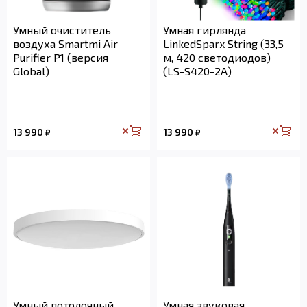
Умный очиститель
Умная гирлянда
воздуха Smartmi Air
LinkedSparx String (33,5
Purifier P1 (версия
м, 420 светодиодов)
Global)
(LS-S420-2A)
13 990
13 990
₽
₽
Умный потолочный
Умная звуковая