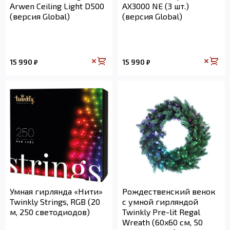
Arwen Ceiling Light D500
AX3000 NE (3 шт.)
(версия Global)
(версия Global)
15 990
15 990
₽
₽
Умная гирлянда «Нити»
Рождественский венок
Twinkly Strings, RGB (20
с умной гирляндой
м, 250 светодиодов)
Twinkly Pre-lit Regal
Wreath (60x60 см, 50