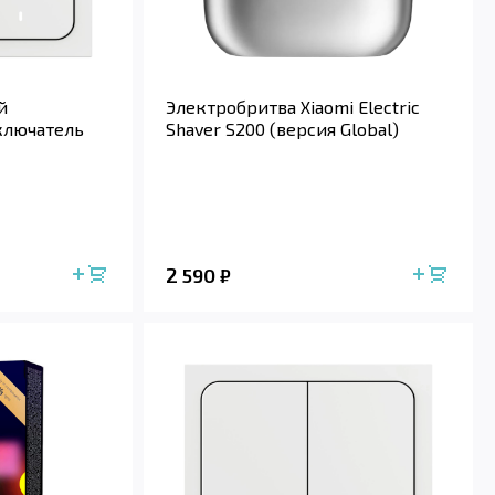
й
Электробритва Xiaomi Electric
ключатель
Shaver S200 (версия Global)
2 590
₽