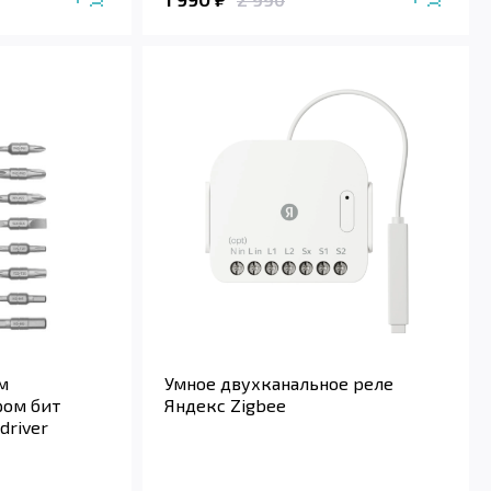
м
Умное двухканальное реле
ром бит
Яндекс Zigbee
driver