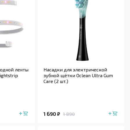
иодной ленты
Насадки для электрической
ightstrip
зубной щётки Oclean Ultra Gum
Care (2 шт.)
1 690
₽
1 890