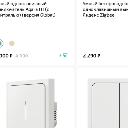
мный одноклавишный
Умный беспроводно
ключатель Aqara H1 (с
одноклавишный вы
йтралью) (версия Global)
Яндекс Zigbee
 000
2 290
₽
₽
4 990