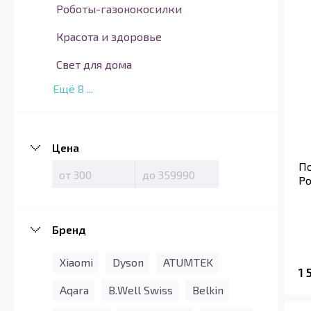
Роботы-газонокосилки
Красота и здоровье
Свет для дома
Ещё
8
...
Цена
По
Po
Бренд
Xiaomi
Dyson
ATUMTEK
1
Aqara
B.Well Swiss
Belkin