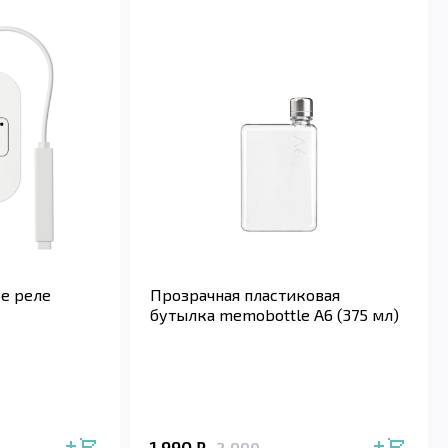
е реле
Прозрачная пластиковая
бутылка memobottle A6 (375 мл)
1 990
₽
2 990