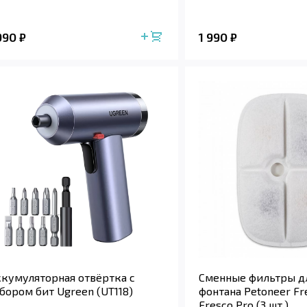
 990
1 990
₽
₽
кумуляторная отвёртка с
Сменные фильтры д
бором бит Ugreen (UT118)
фонтана Petoneer Fre
Fresco Pro (3 шт.)