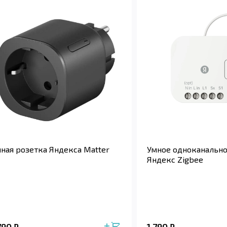
ная розетка Яндекса Matter
Умное одноканально
Яндекс Zigbee
790
1 790
₽
₽