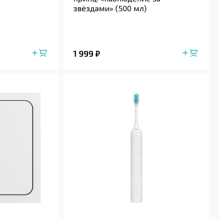
звёздами» (500 мл)
1 999
₽