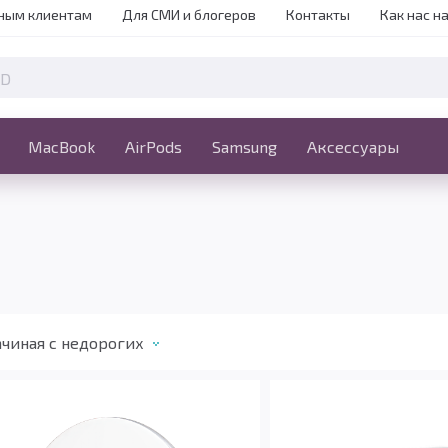
ным клиентам
Для СМИ и блогеров
Контакты
Как нас н
iPhone
MacBook
MacBook
AirPods
Ещё
Samsung
Аксессуары
чиная с недорогих