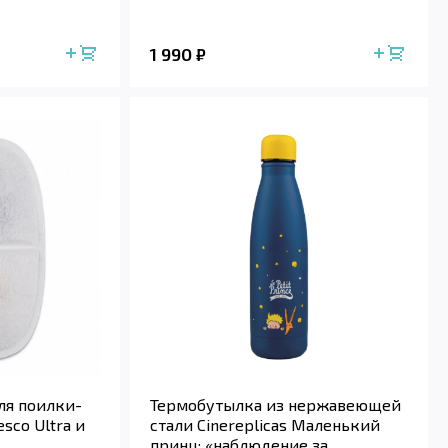
1 990
₽
ля поилки-
Термобутылка из нержавеющей
sco Ultra и
стали Cinereplicas Маленький
принц: «наблюдение за