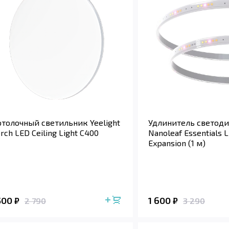
толочный светильник Yeelight
Удлинитель светод
rch LED Ceiling Light C400
Nanoleaf Essentials L
Expansion (1 м)
 500
1 600
₽
₽
2 790
3 290