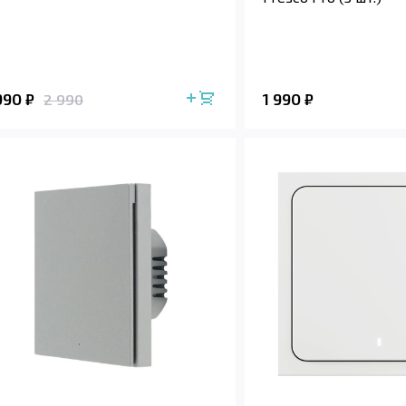
 990
1 990
₽
₽
2 990