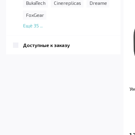
BukaTech
Cinereplicas
Dreame
FoxGear
Ещё
35
...
Доступные к заказу
Ум
1 