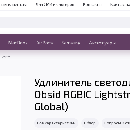
ным клиентам
Для СМИ и блогеров
Контакты
Как нас н
iPhone
MacBook
MacBook
AirPods
Ещё
Samsung
Аксессуары
ссуары
Удлинитель светод
Obsid RGBIC Lightst
Global)
Все характеристики
Обзор
Вопросы и о