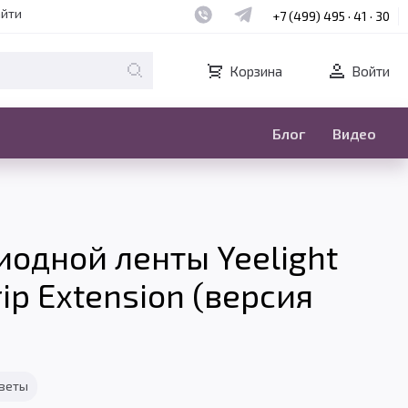
Наш whatsapp
Наш telegram
айти
+7 (499) 495 · 41 · 30
Корзина
Войти
Блог
Видео
иодной ленты Yeelight
rip Extension (версия
тветы