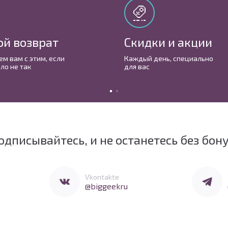
ой возврат
Скидки и акции
м вам с этим, если
Каждый день, cпециально
ло не так
для вас
одписывайтесь, и не останетесь без бон
Перейти в Vkontakte
Перейти 
Vkontakte
@biggeekru