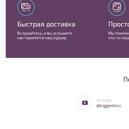
Быстрая доставка
Прост
Вслушайтесь, и вы услышите
Мы поможе
как торопится наш курьер
что-то пош
П
Мы очень любим социальные сети
Перейти в Youtube
Youtube
@biggeekru