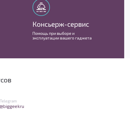
Консьерж-сервис
М
Помощь при выборе и
С 
эксплуатации вашего гаджета
им
усов
в Telegram
Telegram
@biggeekru