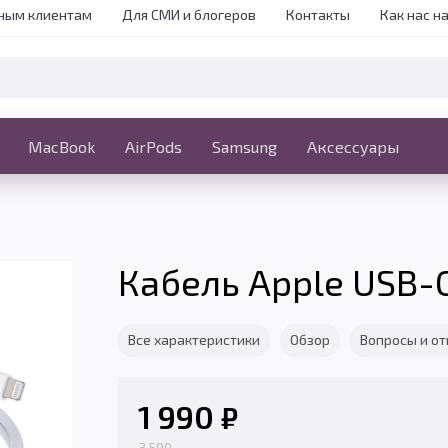
ным клиентам
Для СМИ и блогеров
Контакты
Как нас н
iPhone
MacBook
MacBook
AirPods
Ещё
Samsung
Аксессуары
Кабель Apple USB-C
Все характеристики
Обзор
Вопросы и о
1 990
₽
3 590