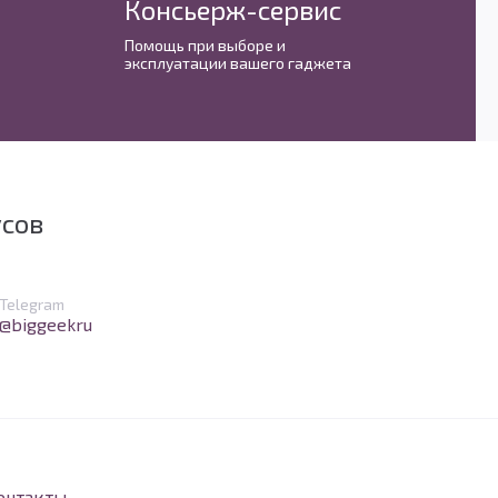
Консьерж-сервис
М
Помощь при выборе и
С 
эксплуатации вашего гаджета
им
усов
в Telegram
Telegram
@biggeekru
онтакты