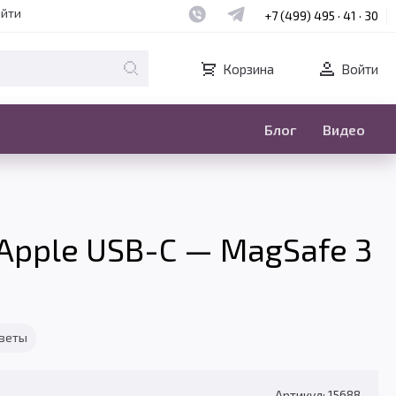
Наш whatsapp
Наш telegram
айти
+7 (499) 495 · 41 · 30
Корзина
Войти
Блог
Видео
Apple USB-C — MagSafe 3
тветы
Артикул: 15688