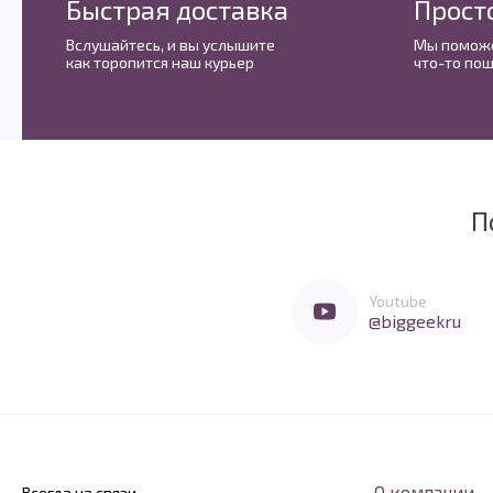
Быстрая доставка
Прост
Вслушайтесь, и вы услышите
Мы поможе
как торопится наш курьер
что-то пош
П
Мы очень любим социальные сети
Перейти в Youtube
Youtube
@biggeekru
О компании
Всегда на связи