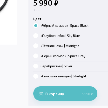
5 990
₽
7 990
Цвет
«Чёрный космос» | Space Black
«Голубое небо» | Sky Blue
«Тёмная ночь» | Midnight
«Серый космос» | Space Gray
Серебристый | Silver
«Сияющая звезда» | Starlight
В корзину
5 990
₽