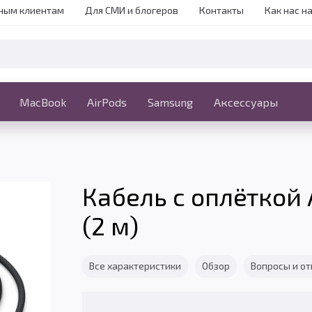
ным клиентам
Для СМИ и блогеров
Контакты
Как нас н
iPhone
MacBook
MacBook
AirPods
Ещё
Samsung
Аксессуары
Кабель с оплёткой 
(2 м)
Все характеристики
Обзор
Вопросы и о