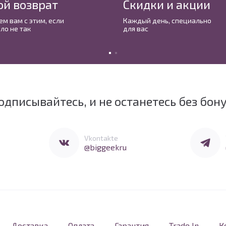
ой возврат
Скидки и акции
м вам с этим, если
Каждый день, cпециально
ло не так
для вас
одписывайтесь, и не останетесь без бон
Перейти в Vkontakte
Перейти 
Vkontakte
@biggeekru
Доставка
Оплата
Гарантия
Trade In
К