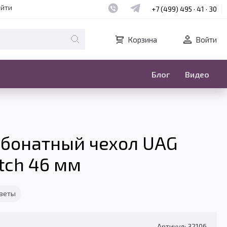
Наш whatsapp
Наш telegram
айти
+7 (499) 495 · 41 · 30
Корзина
Войти
Блог
Видео
бонатный чехол UAG
tch 46 мм
тветы
Артикул: 32106