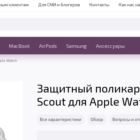
ным клиентам
Для СМИ и блогеров
Контакты
Как нас н
iPhone
MacBook
MacBook
AirPods
Ещё
Samsung
Аксессуары
ple Watch
Защитный поликар
Scout для Apple Wa
Все характеристики
Обзор
Вопросы и о