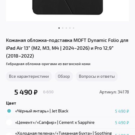
Кожаная обложка-подставка MOFT Dynamic Folio для
iPad Air 13" (M2, M3, M4 | 2024–2026) и Pro 12,9"
(2018–2022)
Гибридная обложка-оригами из веганской кожи
Все характеристики
Обзор
Вопросы и ответы
5 490
₽
6 690
Артикул: 34178
Цвет
«Чёрный янтарь» | Jet Black
5 490 ₽
«Цемент»/«Сапфир» | Cement x Sapphire
5 490 ₽
«Холодная пелена»/«Туманная бухта» | Soothing