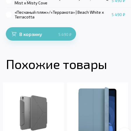
5 490 ₽
Mist x Misty Cove
«Песчаный пляж»/«Терракота» | Beach White x
5 490 ₽
Terracotta
В корзину
5 490
₽
Похожие товары