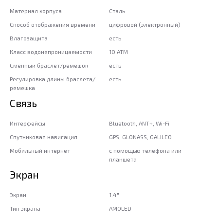
Материал корпуса
Сталь
Способ отображения времени
цифровой (электронный)
Влагозащита
есть
Класс водонепроницаемости
10 ATM
Сменный браслет/ремешок
есть
Регулировка длины браслета/
есть
ремешка
Связь
Интерфейсы
Bluetooth, ANT+, Wi-Fi
Спутниковая навигация
GPS, GLONASS, GALILEO
Мобильный интернет
с помощью телефона или
планшета
Экран
Экран
1.4"
Тип экрана
AMOLED