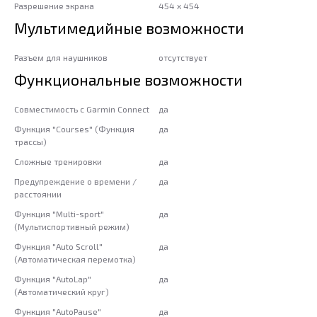
Разрешение экрана
454 x 454
Мультимедийные возможности
Разъем для наушников
отсутствует
Функциональные возможности
Совместимость с Garmin Connect
да
Функция "Сourses" (Функция
да
трассы)
Сложные тренировки
да
Предупреждение о времени /
да
расстоянии
Функция "Multi-sport"
да
(Мультиспортивный режим)
Функция "Auto Scroll"
да
(Автоматическая перемотка)
Функция "AutoLap"
да
(Автоматический круг)
Функция "AutoPause"
да